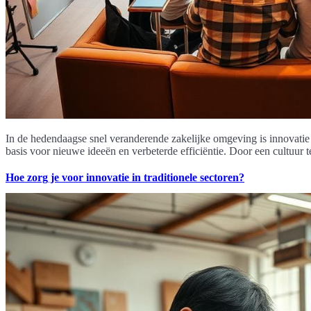
In de hedendaagse snel veranderende zakelijke omgeving is innovatie e
basis voor nieuwe ideeën en verbeterde efficiëntie. Door een cultuur 
Hoe zorg je voor innovatie in traditionele sectoren?