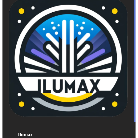
Ilumax