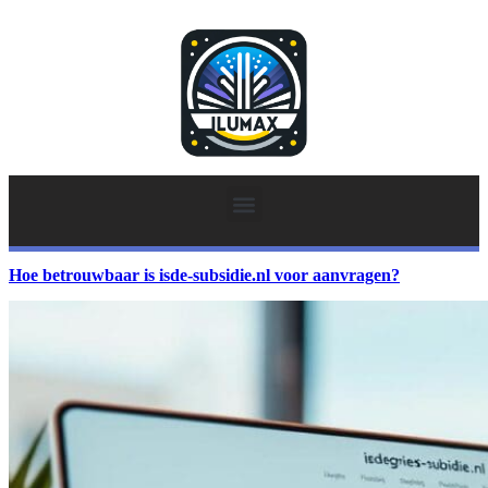
Hoe betrouwbaar is isde-subsidie.nl voor aanvragen?