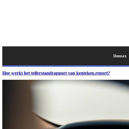
Ilumax
Hoe werkt het tellerstandrapport van kenteken.report?