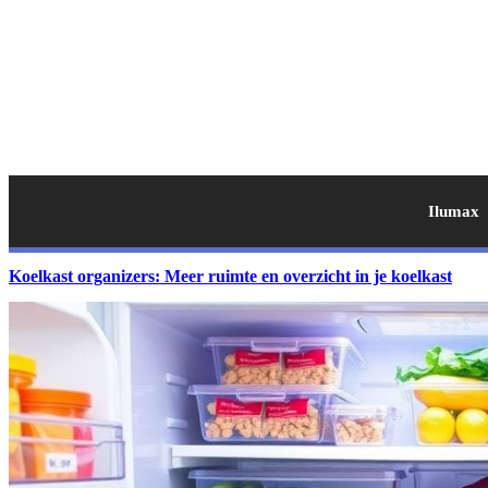
Ilumax
Koelkast organizers: Meer ruimte en overzicht in je koelkast