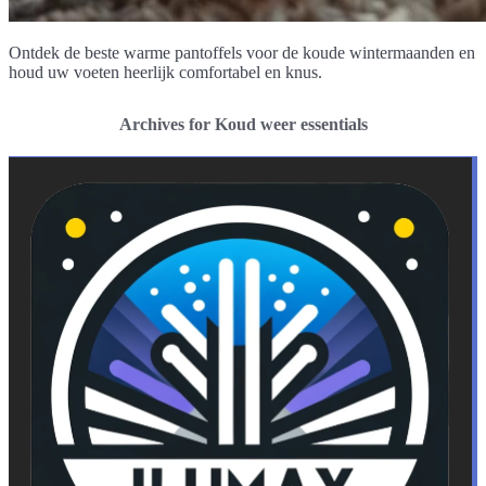
Ontdek de beste warme pantoffels voor de koude wintermaanden en
houd uw voeten heerlijk comfortabel en knus.
Archives for Koud weer essentials