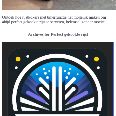
Ontdek hoe rijstkokers met timerfunctie het mogelijk maken om
altijd perfect gekookte rijst te serveren, helemaal zonder moeite.
Archives for Perfect gekookte rijst