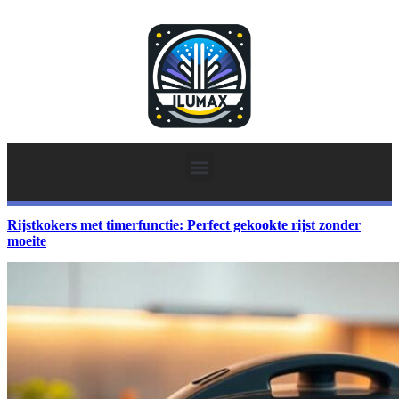
Rijstkokers met timerfunctie: Perfect gekookte rijst zonder
moeite