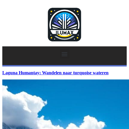
Laguna Humantay: Wandelen naar turquoise wateren