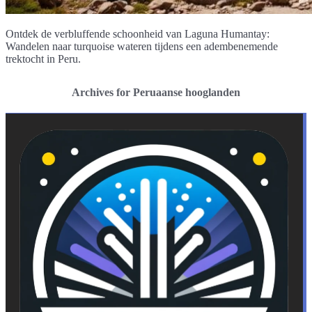
Ontdek de verbluffende schoonheid van Laguna Humantay:
Wandelen naar turquoise wateren tijdens een adembenemende
trektocht in Peru.
Archives for Peruaanse hooglanden