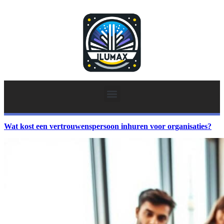
Wat kost een vertrouwenspersoon inhuren voor organisaties?