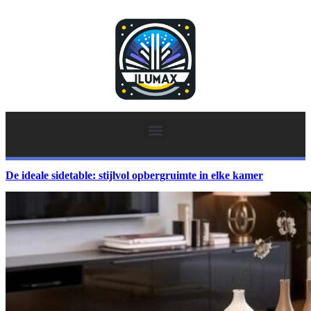
De ideale sidetable: stijlvol opbergruimte in elke kamer