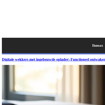
Ilumax
Digitale wekkers met ingebouwde oplader: Functioneel ontwake