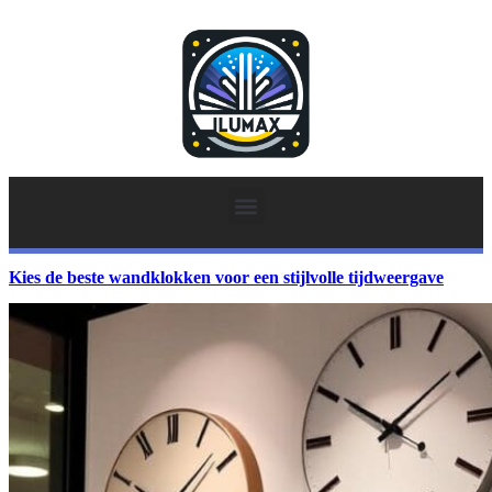
Kies de beste wandklokken voor een stijlvolle tijdweergave