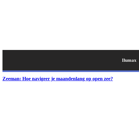
Ilumax
Zeeman: Hoe navigeer je maandenlang op open zee?