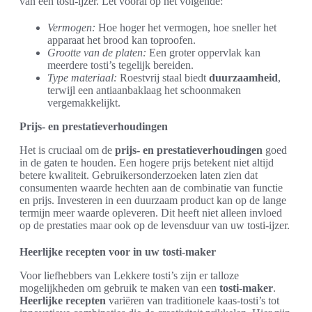
van een tosti-ijzer. Let vooral op het volgende:
Vermogen:
Hoe hoger het vermogen, hoe sneller het
apparaat het brood kan toproofen.
Grootte van de platen:
Een groter oppervlak kan
meerdere tosti’s tegelijk bereiden.
Type materiaal:
Roestvrij staal biedt
duurzaamheid
,
terwijl een antiaanbaklaag het schoonmaken
vergemakkelijkt.
Prijs- en prestatieverhoudingen
Het is cruciaal om de
prijs- en prestatieverhoudingen
goed
in de gaten te houden. Een hogere prijs betekent niet altijd
betere kwaliteit. Gebruikersonderzoeken laten zien dat
consumenten waarde hechten aan de combinatie van functie
en prijs. Investeren in een duurzaam product kan op de lange
termijn meer waarde opleveren. Dit heeft niet alleen invloed
op de prestaties maar ook op de levensduur van uw tosti-ijzer.
Heerlijke recepten voor in uw tosti-maker
Voor liefhebbers van Lekkere tosti’s zijn er talloze
mogelijkheden om gebruik te maken van een
tosti-maker
.
Heerlijke recepten
variëren van traditionele kaas-tosti’s tot