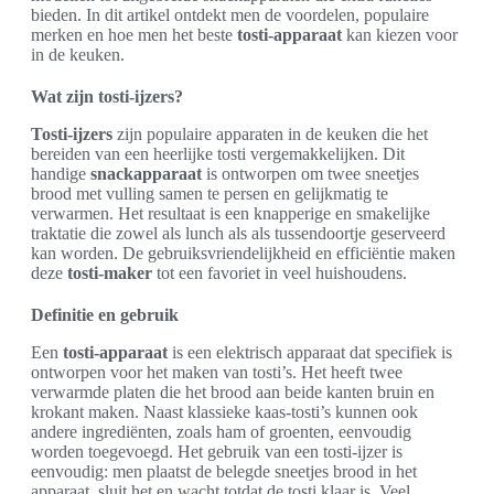
bieden. In dit artikel ontdekt men de voordelen, populaire
merken en hoe men het beste
tosti-apparaat
kan kiezen voor
in de keuken.
Wat zijn tosti-ijzers?
Tosti-ijzers
zijn populaire apparaten in de keuken die het
bereiden van een heerlijke tosti vergemakkelijken. Dit
handige
snackapparaat
is ontworpen om twee sneetjes
brood met vulling samen te persen en gelijkmatig te
verwarmen. Het resultaat is een knapperige en smakelijke
traktatie die zowel als lunch als als tussendoortje geserveerd
kan worden. De gebruiksvriendelijkheid en efficiëntie maken
deze
tosti-maker
tot een favoriet in veel huishoudens.
Definitie en gebruik
Een
tosti-apparaat
is een elektrisch apparaat dat specifiek is
ontworpen voor het maken van tosti’s. Het heeft twee
verwarmde platen die het brood aan beide kanten bruin en
krokant maken. Naast klassieke kaas-tosti’s kunnen ook
andere ingrediënten, zoals ham of groenten, eenvoudig
worden toegevoegd. Het gebruik van een tosti-ijzer is
eenvoudig: men plaatst de belegde sneetjes brood in het
apparaat, sluit het en wacht totdat de tosti klaar is. Veel