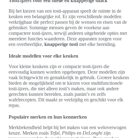
Tosti-ijzers voor een snelle en knapperige snack
Bij het kiezen van een tosti-apparaat speelt de ruimte in de
keuken een belangrijke rol. Er zijn verschillende modellen
verkrijgbaar die perfect passen bij de wensen en eisen van de
gebruiker. Sommige mensen geven de voorkeur aan
compactere tosti-ijzers, terwijl anderen uitgebreide opties met
meerdere functies waarderen. Deze apparaten zorgen voor
een overheerlijke,
knapperige tosti
met elke bereiding.
Ideale modellen voor elke keuken
Voor kleine keukens zijn er compacte tosti-ijzers die
eenvoudig kunnen worden opgeborgen. Deze modellen zijn
vaak lichtgewicht en gemakkelijk in gebruik. Grotere keukens
bieden de mogelijkheid om te kiezen voor multifunctionele
tosti-ijzers, die niet alleen tosti’s maken, maar ook andere
gerechten kunnen bereiden, zoals panini’s en zelfs
wafelrecepten. Dit maakt ze veelzijdig en geschikt voor elk
repas.
Populaire merken en hun kenmerken
Merkbekendheid helpt bij het maken van een weloverwogen
keuze. Merken zoals
Tefal
,
Philips
en
DeLonghi
zijn