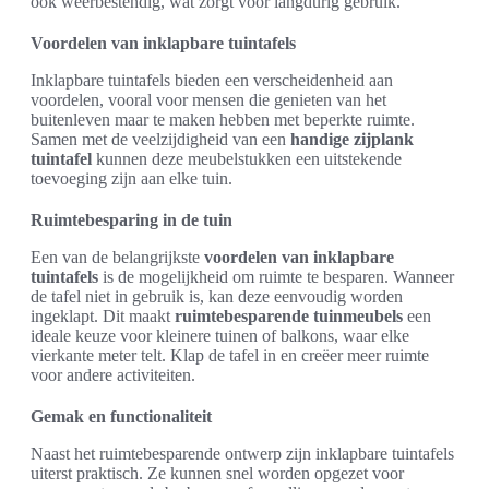
ook weerbestendig, wat zorgt voor langdurig gebruik.
Voordelen van inklapbare tuintafels
Inklapbare tuintafels bieden een verscheidenheid aan
voordelen, vooral voor mensen die genieten van het
buitenleven maar te maken hebben met beperkte ruimte.
Samen met de veelzijdigheid van een
handige zijplank
tuintafel
kunnen deze meubelstukken een uitstekende
toevoeging zijn aan elke tuin.
Ruimtebesparing in de tuin
Een van de belangrijkste
voordelen van inklapbare
tuintafels
is de mogelijkheid om ruimte te besparen. Wanneer
de tafel niet in gebruik is, kan deze eenvoudig worden
ingeklapt. Dit maakt
ruimtebesparende tuinmeubels
een
ideale keuze voor kleinere tuinen of balkons, waar elke
vierkante meter telt. Klap de tafel in en creëer meer ruimte
voor andere activiteiten.
Gemak en functionaliteit
Naast het ruimtebesparende ontwerp zijn inklapbare tuintafels
uiterst praktisch. Ze kunnen snel worden opgezet voor