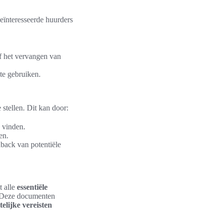
geïnteresseerde huurders
of het vervangen van
te gebruiken.
 stellen. Dit kan door:
e vinden.
en.
dback van potentiële
t alle
essentiële
. Deze documenten
telijke vereisten