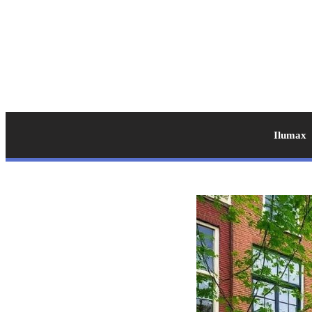
Ilumax