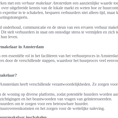
rken met een
verhuur makelaar Amsterdam
een aanzienlijke waarde t
 over uitgebreide kennis van de lokale markt en weten hoe ze huurcont
expertise in te schakelen, besparen verhuurders niet alleen tijd, maar 
etingstrategieën.
 onderhoud, communicatie en de steun van een ervaren verhuur makel
 Dit stelt verhuurders in staat om onnodige stress te vermijden en zich 
 hun leven.
urmakelaar in Amsterdam
een essentiële rol in het faciliteren van het verhuurproces in Amsterda
ers door de verschillende stappen, waardoor het huurproces veel eenvo
makelaar?
Amsterdam heeft verschillende verantwoordelijkheden. Ze zorgen voor
n de woning op diverse platforms, zodat potentiële huurders worden aa
zichtigingen en het beantwoorden van vragen van geïnteresseerden.
huurders om te zorgen voor een betrouwbare huurder.
 huurovereenkomsten en het zorgen voor de wettelijke naleving.
huurmakelaar inschakelen