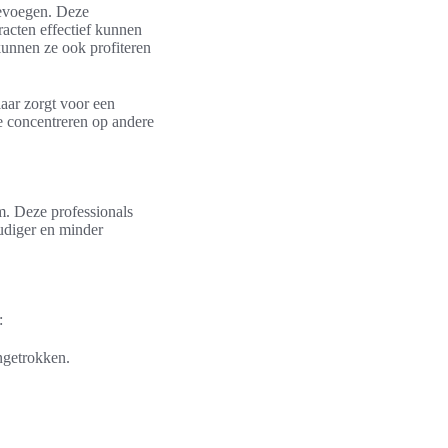
oevoegen. Deze
racten effectief kunnen
kunnen ze ook profiteren
aar zorgt voor een
te concentreren op andere
m. Deze professionals
udiger en minder
:
ngetrokken.