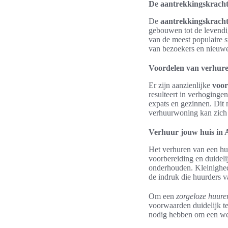
De aantrekkingskrach
De
aantrekkingskrach
gebouwen tot de levendig
van de meest populaire s
van bezoekers en nieuwe
Voordelen van verhure
Er zijn aanzienlijke
voor
resulteert in verhogingen
expats en gezinnen. Dit 
verhuurwoning kan zich 
Verhuur jouw huis in 
Het verhuren van een hu
voorbereiding en duidel
onderhouden. Kleinighed
de indruk die huurders v
Om een
zorgeloze huure
voorwaarden duidelijk te
nodig hebben om een we