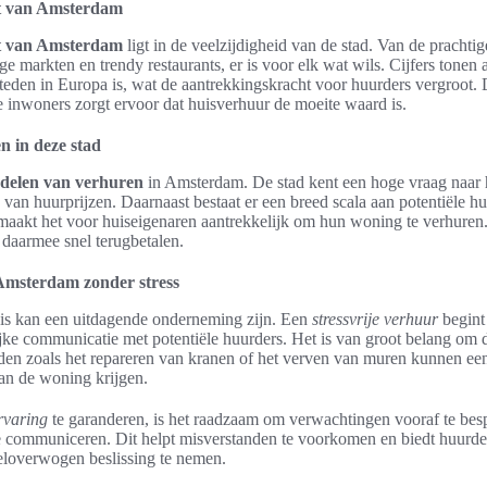
t van Amsterdam
t van Amsterdam
ligt in de veelzijdigheid van de stad. Van de prachtig
e markten en trendy restaurants, er is voor elk wat wils. Cijfers tone
teden in Europa is, wat de aantrekkingskracht voor huurders vergroot.
 inwoners zorgt ervoor dat huisverhuur de moeite waard is.
n in deze stad
delen van verhuren
in Amsterdam. De stad kent een hoge vraag naar
 van huurprijzen. Daarnaast bestaat er een breed scala aan potentiële hu
maakt het voor huiseigenaren aantrekkelijk om hun woning te verhuren.
daarmee snel terugbetalen.
Amsterdam zonder stress
is kan een uitdagende onderneming zijn. Een
stressvrije verhuur
begint
ijke communicatie met potentiële huurders. Het is van groot belang om
en zoals het repareren van kranen of het verven van muren kunnen een
an de woning krijgen.
rvaring
te garanderen, is het raadzaam om verwachtingen vooraf te besp
 communiceren. Dit helpt misverstanden te voorkomen en biedt huurders
loverwogen beslissing te nemen.