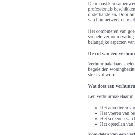
Daarnaast kan samenwe
professionals beschikken
onderhandelen. Door hun 
van hun netwerk en mark
Het combineren van goed
soepele verhuurervaring.
belangrijke aspecten van
De rol van een verhu
Verhuurmakelaars spelen 
begeleiden woningbezitt
stressvol wordt.
Wat doet een verhuur
Een verhuurmakelaar in 
Het adverteren va
Het voeren van be
Het screenen van 
Het opstellen van
Voordelen van een ver