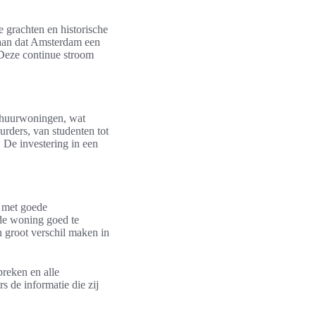
e grachten en historische
n aan dat Amsterdam een
 Deze continue stroom
 huurwoningen, wat
urders, van studenten tot
 De investering in een
 met goede
 de woning goed te
 groot verschil maken in
reken en alle
 de informatie die zij