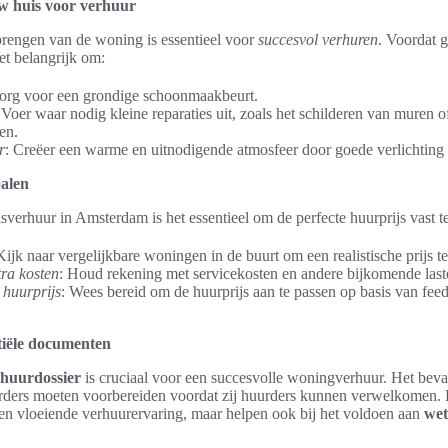
w huis voor verhuur
 brengen van de woning is essentieel voor
succesvol verhuren
. Voordat 
et belangrijk om:
Zorg voor een grondige schoonmaakbeurt.
 Voer waar nodig kleine reparaties uit, zoals het schilderen van muren 
en.
r
: Creëer een warme en uitnodigende atmosfeer door goede verlichting 
palen
verhuur in Amsterdam is het essentieel om de perfecte huurprijs vast te
Kijk naar vergelijkbare woningen in de buurt om een realistische prijs t
tra kosten
: Houd rekening met servicekosten en andere bijkomende last
huurprijs
: Wees bereid om de huurprijs aan te passen op basis van fee
tiële documenten
huurdossier
is cruciaal voor een succesvolle woningverhuur. Het beva
rders moeten voorbereiden voordat zij huurders kunnen verwelkomen
een vloeiende verhuurervaring, maar helpen ook bij het voldoen aan
wet