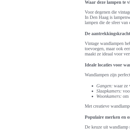
Waar deze lampen te v
Voor degenen die vintag
In Den Haag is lampenwi
lampen die de sfeer van 
De aantrekkingskrach
Vintage wandlampen hebb
toevoegen, maar ook een
maakt ze ideaal voor vers
Ideale locaties voor 
Wandlampen zijn perfect 
Gangen:
waar ze v
Slaapkamers:
voor
Woonkamers:
om k
Met creatieve wandlampe
Populaire merken en 
De keuze uit wandlamp m