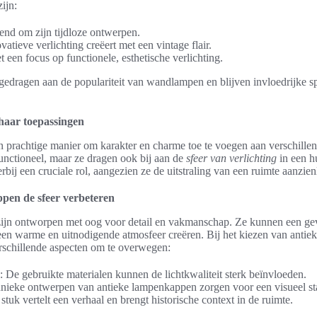
ijn:
nd om zijn tijdloze ontwerpen.
vatieve verlichting creëert met een vintage flair.
 een focus op functionele, esthetische verlichting.
edragen aan de populariteit van wandlampen en blijven invloedrijke sp
 haar toepassingen
en prachtige manier om karakter en charme toe te voegen aan verschille
 functioneel, maar ze dragen ook bij aan de
sfeer van verlichting
in een h
bij een cruciale rol, aangezien ze de uitstraling van een ruimte aanzien
pen de sfeer verbeteren
jn ontworpen met oog voor detail en vakmanschap. Ze kunnen een gev
k een warme en uitnodigende atmosfeer creëren. Bij het kiezen van antiek
rschillende aspecten om te overwegen:
: De gebruikte materialen kunnen de lichtkwaliteit sterk beïnvloeden.
ieke ontwerpen van antieke lampenkappen zorgen voor een visueel st
stuk vertelt een verhaal en brengt historische context in de ruimte.