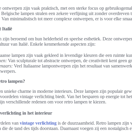
 ontwerpen zijn vaak praktisch, met een sterke focus op gebruiksgema
Belgische lampen stralen een zekere verfijning uit zonder overdreven te
:
Van minimalistisch tot meer complexe ontwerpen, er is voor elke smaak
 Italië
n zijn beroemd om hun helderheid en speelse esthetiek. Deze ontwerpen
cultuur van Italië. Enkele kenmerkende aspecten zijn:
iaanse lampen zijn vaak gekleed in levendige kleuren die een ruimte ku
men:
Van sculpturale tot abstracte ontwerpen, de creativiteit kent geen g
enaars:
Veel Italiaanse lampontwerpen zijn het resultaat van samenwe
twerpers.
etro lampen?
n unieke charme in moderne interieurs. Deze lampen zijn populair ge
voordelen vintage verlichting biedt. Van het besparen op energie tot he
zijn verschillende redenen om voor retro lampen te kiezen.
erlichting in het interieur
rdelen van
vintage verlichting
is de duurzaamheid. Retro lampen zijn 
die de tand des tijds doorstaan. Daarnaast voegen zij een nostalgisch e