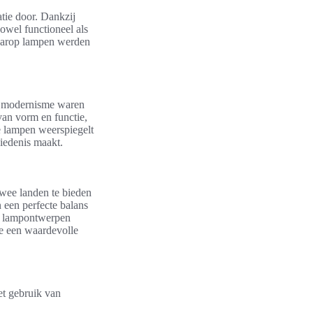
tie door. Dankzij
owel functioneel als
waarop lampen werden
en modernisme waren
van vorm en functie,
e lampen weerspiegelt
hiedenis maakt.
 twee landen te bieden
een perfecte balans
nse lampontwerpen
e een waardevolle
et gebruik van