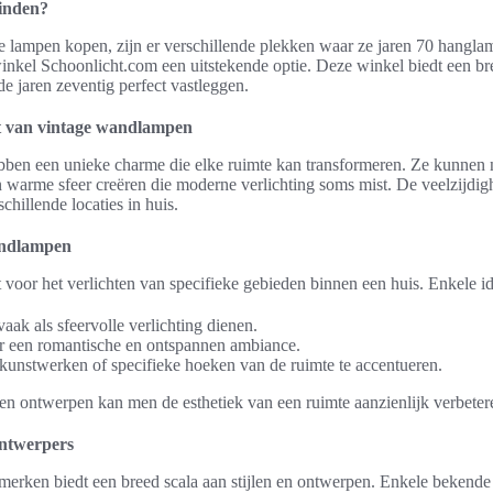
inden?
e lampen kopen, zijn er verschillende plekken waar ze jaren 70 hangl
nkel Schoonlicht.com een uitstekende optie. Deze winkel biedt een bre
de jaren zeventig perfect vastleggen.
t van vintage wandlampen
en een unieke charme die elke ruimte kan transformeren. Ze kunnen nie
 warme sfeer creëren die moderne verlichting soms mist. De veelzijd
chillende locaties in huis.
wandlampen
voor het verlichten van specifieke gebieden binnen een huis. Enkele ide
aak als sfeervolle verlichting dienen.
 een romantische en ontspannen ambiance.
unstwerken of specifieke hoeken van de ruimte te accentueren.
n ontwerpen kan men de esthetiek van een ruimte aanzienlijk verbeter
ontwerpers
erken biedt een breed scala aan stijlen en ontwerpen. Enkele bekende