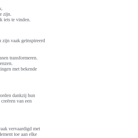
k.
 zijn.
 iets te vinden.
 zijn vaak geïnspireerd
nnen transformeren.
renzen.
rkingen met bekende
worden dankzij hun
t creëren van een
vaak vervaardigd met
lement toe aan elke