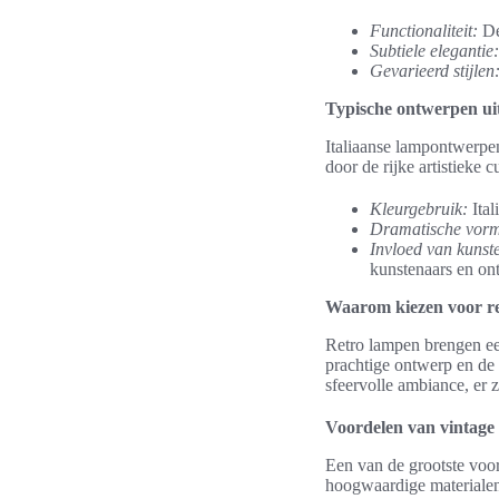
Functionaliteit:
De
Subtiele elegantie:
Gevarieerd stijlen
Typische ontwerpen uit
Italiaanse lampontwerpe
door de rijke artistieke 
Kleurgebruik:
Ital
Dramatische vor
Invloed van kunst
kunstenaars en on
Waarom kiezen voor r
Retro lampen brengen ee
prachtige ontwerp en de 
sfeervolle ambiance, er 
Voordelen van vintage v
Een van de grootste voo
hoogwaardige materialen 