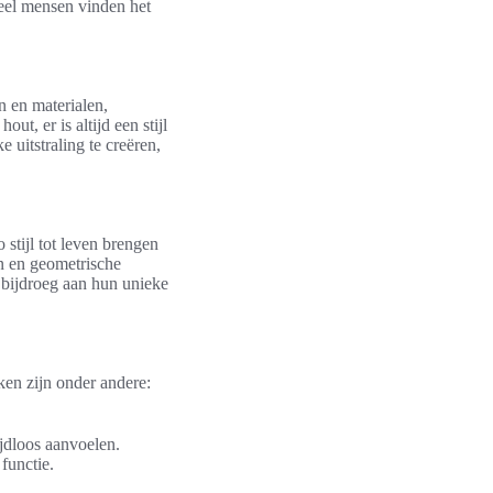
Veel mensen vinden het
n en materialen,
t, er is altijd een stijl
 uitstraling te creëren,
 stijl tot leven brengen
en en geometrische
 bijdroeg aan hun unieke
en zijn onder andere:
jdloos aanvoelen.
 functie.