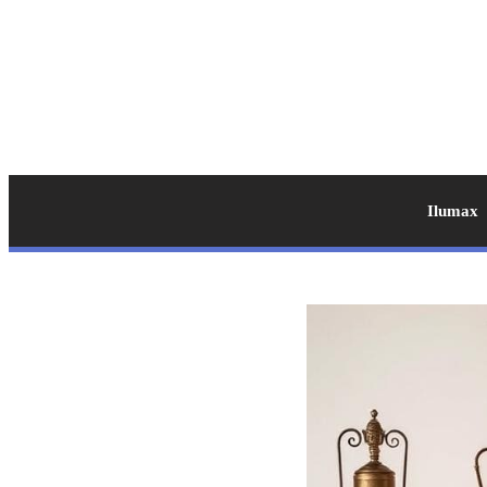
Ilumax