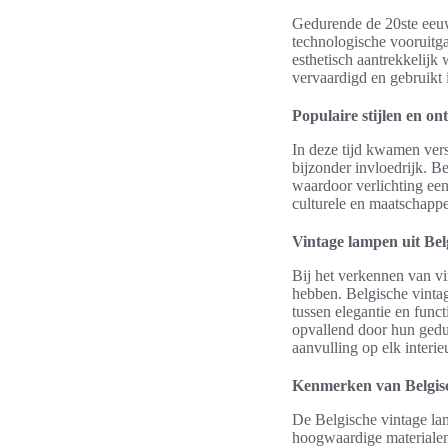
Gedurende de 20ste eeuw 
technologische vooruitg
esthetisch aantrekkelijk
vervaardigd en gebruikt
Populaire stijlen en o
In deze tijd kwamen vers
bijzonder invloedrijk. B
waardoor verlichting een
culturele en maatschappe
Vintage lampen uit Belg
Bij het verkennen van vin
hebben. Belgische vinta
tussen elegantie en funct
opvallend door hun ged
aanvulling op elk interieu
Kenmerken van Belgis
De Belgische vintage la
hoogwaardige materialen