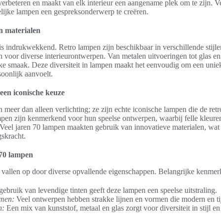
 verbeteren en maakt van elk interieur een aangename plek om te zijn. 
elijke lampen een gespreksonderwerp te creëren.
en materialen
 is indrukwekkend. Retro lampen zijn beschikbaar in verschillende stijle
 voor diverse interieurontwerpen. Van metalen uitvoeringen tot glas en hou
ijke smaak. Deze diversiteit in lampen maakt het eenvoudig om een unieke
soonlijk aanvoelt.
een iconische keuze
meer dan alleen verlichting; ze zijn echte iconische lampen die de retro
ampen zijn kenmerkend voor hun speelse ontwerpen, waarbij felle kleur
eel jaren 70 lampen maakten gebruik van innovatieve materialen, wat
gskracht.
70 lampen
vallen op door diverse opvallende eigenschappen. Belangrijke kenmerk
ebruik van levendige tinten geeft deze lampen een speelse uitstraling.
men:
Veel ontwerpen hebben strakke lijnen en vormen die modern en ti
n:
Een mix van kunststof, metaal en glas zorgt voor diversiteit in stijl en