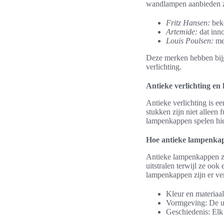
wandlampen aanbieden z
Fritz Hansen:
beke
Artemide:
dat inno
Louis Poulsen:
met
Deze merken hebben bijg
verlichting.
Antieke verlichting en
Antieke verlichting is e
stukken zijn niet alleen
lampenkappen spelen hier
Hoe antieke lampenkap
Antieke lampenkappen zi
uitstralen terwijl ze oo
lampenkappen zijn er ve
Kleur en materiaal
Vormgeving: De un
Geschiedenis: Elk 