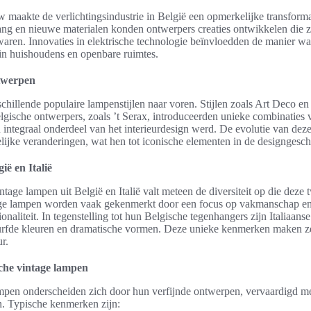
maakte de verlichtingsindustrie in België een opmerkelijke transforma
ang en nieuwe materialen konden ontwerpers creaties ontwikkelen die z
 waren. Innovaties in elektrische technologie beïnvloedden de manier 
 in huishoudens en openbare ruimtes.
ntwerpen
chillende populaire lampenstijlen naar voren. Stijlen zoals Art Deco 
elgische ontwerpers, zoals ’t Serax, introduceerden unieke combinaties 
 integraal onderdeel van het interieurdesign werd. De evolutie van dez
lijke veranderingen, wat hen tot iconische elementen in de designgesc
ië en Italië
tage lampen uit België en Italië valt meteen de diversiteit op die deze
ge lampen worden vaak gekenmerkt door een focus op vakmanschap en 
ionaliteit. In tegenstelling tot hun Belgische tegenhangers zijn Italiaa
urfde kleuren en dramatische vormen. Deze unieke kenmerken maken z
r.
che vintage lampen
mpen onderscheiden zich door hun verfijnde ontwerpen, vervaardigd m
. Typische kenmerken zijn: