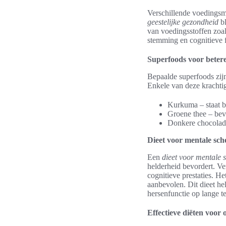
Verschillende voedingsm
geestelijke gezondheid
bl
van voedingsstoffen zoal
stemming en cognitieve f
Superfoods voor betere
Bepaalde superfoods zijn
Enkele van deze krachti
Kurkuma – staat b
Groene thee – bev
Donkere chocolade
Dieet voor mentale sch
Een
dieet voor mentale 
helderheid bevordert. Ve
cognitieve prestaties. He
aanbevolen. Dit dieet he
hersenfunctie op lange t
Effectieve diëten voor 