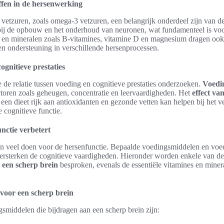
ffen in de hersenwerking
vetzuren, zoals omega-3 vetzuren, een belangrijk onderdeel zijn van d
bij de opbouw en het onderhoud van neuronen, wat fundamenteel is voo
s en mineralen zoals B-vitamines, vitamine D en magnesium dragen ook
n ondersteuning in verschillende hersenprocessen.
ognitieve prestaties
die de relatie tussen voeding en cognitieve prestaties onderzoeken.
Voedi
toren zoals geheugen, concentratie en leervaardigheden. Het
effect va
; een dieet rijk aan antioxidanten en gezonde vetten kan helpen bij het 
 cognitieve functie.
nctie verbetert
 veel doen voor de hersenfunctie. Bepaalde voedingsmiddelen en voed
versterken de cognitieve vaardigheden. Hieronder worden enkele van de
 een scherp brein
besproken, evenals de essentiële vitamines en miner
voor een scherp brein
smiddelen die bijdragen aan een scherp brein zijn: