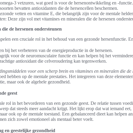
 omega-3 vetzuren, wat goed is voor de hersenontwikkeling en -functie.
tsoorten bevatten antioxidanten die de hersencellen beschermen.
ezonde vetten en vitamine E, die belangrijk zijn voor de mentale helder
ten
: Deze zijn vol met vitamines en mineralen die de hersenen onderste
n die de hersenen ondersteunen
pelen een cruciale rol in het behoud van een gezonde hersenfunctie. Enk
en bij het verbeteren van de energieproductie in de hersenen.
ngrijk voor de neuromusculaire functie en kan helpen bij het vermindere
rachtige antioxidant die celveroudering kan tegenwerken.
dingsmiddelen voor een scherp brein
en
vitamines en mineralen die de
loed hebben op de mentale prestaties. Het integreren van deze elementen
ctie, maar ook de algehele gezondheid.
nde geest
ale rol in het bevorderen van een gezonde geest. De relatie tussen voedi
rp dat steeds meer aandacht krijgt. Het lijkt erop dat wat iemand eet, n
aar ook op de mentale toestand. Een gebalanceerd dieet kan helpen ang
en zich zowel emotioneel als mentaal beter voelt.
ng en geestelijke gezondheid