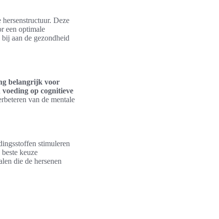
e hersenstructuur. Deze
r een optimale
 bij aan de gezondheid
ng belangrijk voor
n voeding op cognitieve
verbeteren van de mentale
ingsstoffen stimuleren
 beste keuze
alen die de hersenen