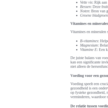
Vette vis
: Rijk aan
Bessen
: Deze frui
Noten
: Bron van g
Groene bladgroen
Vitamines en minerale
Vitamines en mineralen s
B-vitamines
: Help
Magnesium
: Bela
Vitamine E
: Een k
De juiste balans van
voe
kan een significante inv
niet alleen de hersenfun
Voeding voor een gezo
Voeding speelt een cruci
gezondheid is een onderwe
op fysieke gezondheid, m
verminderen, waardoor m
De relatie tussen voedi