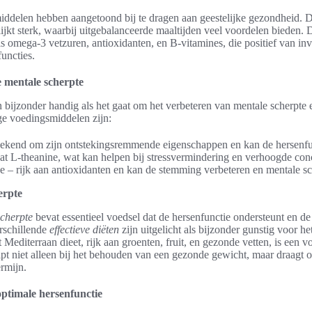
iddelen hebben aangetoond bij te dragen aan geestelijke gezondheid. 
ijkt sterk, waarbij uitgebalanceerde maaltijden veel voordelen bieden. 
s omega-3 vetzuren, antioxidanten, en B-vitamines, die positief van in
uncties.
 mentale scherpte
 bijzonder handig als het gaat om het verbeteren van mentale scherpte 
ge voedingsmiddelen zijn:
ekend om zijn ontstekingsremmende eigenschappen en kan de hersenfun
at L-theanine, wat kan helpen bij stressvermindering en verhoogde conc
 – rijk aan antioxidanten en kan de stemming verbeteren en mentale sc
erpte
scherpte
bevat essentieel voedsel dat de hersenfunctie ondersteunt en de
rschillende
effectieve diëten
zijn uitgelicht als bijzonder gunstig voor h
t Mediterraan dieet, rijk aan groenten, fruit, en gezonde vetten, is een 
lpt niet alleen bij het behouden van een gezonde gewicht, maar draagt o
ermijn.
optimale hersenfunctie