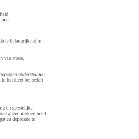
heid.
unen.
ele belangrijke zijn:
n van stress.
 hersenen ondersteunen
 in het dieet bevordert
ng en geestelijke
iet alleen invloed heeft
st en depressie te