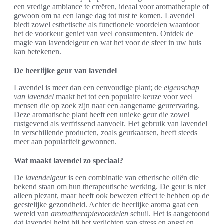
een vredige ambiance te creëren, ideaal voor aromatherapie of
gewoon om na een lange dag tot rust te komen. Lavendel
biedt zowel esthetische als functionele voordelen waardoor
het de voorkeur geniet van veel consumenten. Ontdek de
magie van lavendelgeur en wat het voor de sfeer in uw huis
kan betekenen.
De heerlijke geur van lavendel
Lavendel is meer dan een eenvoudige plant; de
eigenschap
van lavendel
maakt het tot een populaire keuze voor veel
mensen die op zoek zijn naar een aangename geurervaring.
Deze aromatische plant heeft een unieke geur die zowel
rustgevend als verfrissend aanvoelt. Het gebruik van lavendel
in verschillende producten, zoals geurkaarsen, heeft steeds
meer aan populariteit gewonnen.
Wat maakt lavendel zo speciaal?
De
lavendelgeur
is een combinatie van etherische oliën die
bekend staan om hun therapeutische werking. De geur is niet
alleen plezant, maar heeft ook bewezen effect te hebben op de
geestelijke gezondheid. Achter de heerlijke aroma gaat een
wereld van
aromatherapievoordelen
schuil. Het is aangetoond
dat lavendel helpt bij het verlichten van stress en angst en