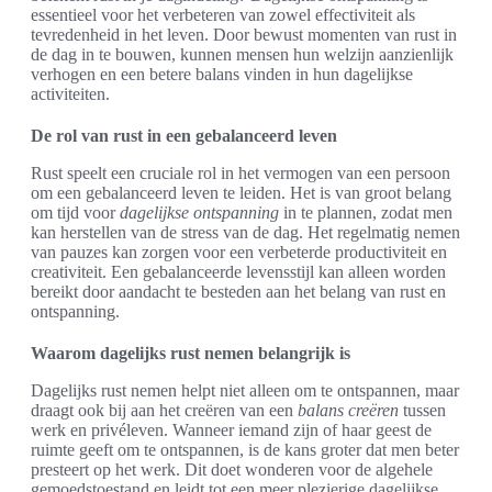
essentieel voor het verbeteren van zowel effectiviteit als
tevredenheid in het leven. Door bewust momenten van rust in
de dag in te bouwen, kunnen mensen hun welzijn aanzienlijk
verhogen en een betere balans vinden in hun dagelijkse
activiteiten.
De rol van rust in een gebalanceerd leven
Rust speelt een cruciale rol in het vermogen van een persoon
om een gebalanceerd leven te leiden. Het is van groot belang
om tijd voor
dagelijkse ontspanning
in te plannen, zodat men
kan herstellen van de stress van de dag. Het regelmatig nemen
van pauzes kan zorgen voor een verbeterde productiviteit en
creativiteit. Een gebalanceerde levensstijl kan alleen worden
bereikt door aandacht te besteden aan het belang van rust en
ontspanning.
Waarom dagelijks rust nemen belangrijk is
Dagelijks rust nemen helpt niet alleen om te ontspannen, maar
draagt ook bij aan het creëren van een
balans creëren
tussen
werk en privéleven. Wanneer iemand zijn of haar geest de
ruimte geeft om te ontspannen, is de kans groter dat men beter
presteert op het werk. Dit doet wonderen voor de algehele
gemoedstoestand en leidt tot een meer plezierige dagelijkse