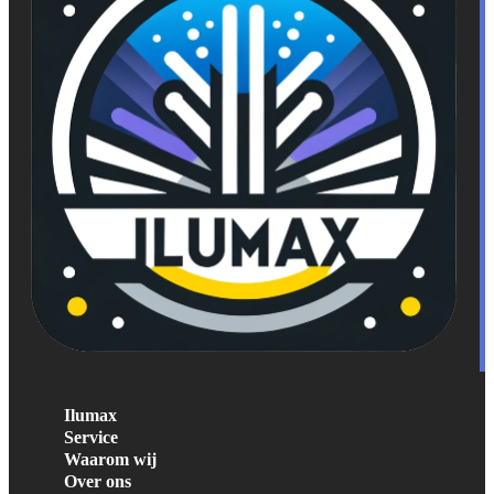
Ilumax
Service
Waarom wij
Over ons