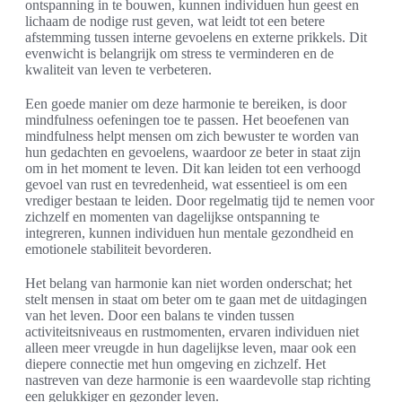
ontspanning in te bouwen, kunnen individuen hun geest en
lichaam de nodige rust geven, wat leidt tot een betere
afstemming tussen interne gevoelens en externe prikkels. Dit
evenwicht is belangrijk om stress te verminderen en de
kwaliteit van leven te verbeteren.
Een goede manier om deze harmonie te bereiken, is door
mindfulness oefeningen toe te passen. Het beoefenen van
mindfulness helpt mensen om zich bewuster te worden van
hun gedachten en gevoelens, waardoor ze beter in staat zijn
om in het moment te leven. Dit kan leiden tot een verhoogd
gevoel van rust en tevredenheid, wat essentieel is om een
vrediger bestaan te leiden. Door regelmatig tijd te nemen voor
zichzelf en momenten van dagelijkse ontspanning te
integreren, kunnen individuen hun mentale gezondheid en
emotionele stabiliteit bevorderen.
Het belang van harmonie kan niet worden onderschat; het
stelt mensen in staat om beter om te gaan met de uitdagingen
van het leven. Door een balans te vinden tussen
activiteitsniveaus en rustmomenten, ervaren individuen niet
alleen meer vreugde in hun dagelijkse leven, maar ook een
diepere connectie met hun omgeving en zichzelf. Het
nastreven van deze harmonie is een waardevolle stap richting
een gelukkiger en gezonder leven.