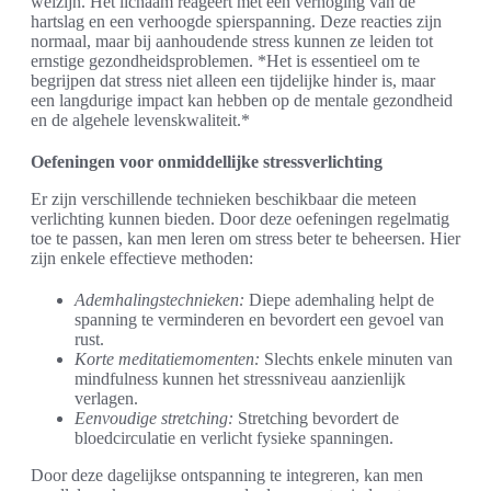
welzijn. Het lichaam reageert met een verhoging van de
hartslag en een verhoogde spierspanning. Deze reacties zijn
normaal, maar bij aanhoudende stress kunnen ze leiden tot
ernstige gezondheidsproblemen. *Het is essentieel om te
begrijpen dat stress niet alleen een tijdelijke hinder is, maar
een langdurige impact kan hebben op de mentale gezondheid
en de algehele levenskwaliteit.*
Oefeningen voor onmiddellijke stressverlichting
Er zijn verschillende technieken beschikbaar die meteen
verlichting kunnen bieden. Door deze oefeningen regelmatig
toe te passen, kan men leren om stress beter te beheersen. Hier
zijn enkele effectieve methoden:
Ademhalingstechnieken:
Diepe ademhaling helpt de
spanning te verminderen en bevordert een gevoel van
rust.
Korte meditatiemomenten:
Slechts enkele minuten van
mindfulness kunnen het stressniveau aanzienlijk
verlagen.
Eenvoudige stretching:
Stretching bevordert de
bloedcirculatie en verlicht fysieke spanningen.
Door deze dagelijkse ontspanning te integreren, kan men