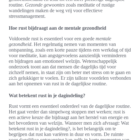
routine.
Gezonde gewoontes
zoals meditatie of rustige
wandelingen maken de weg vrij voor effectieve
stressmanagement.
Hoe rust bijdraagt aan de mentale gezondheid
Voldoende rust is essentieel voor een goede
mentale
gezondheid
. Het regelmatig nemen van momenten van
ontspanning, zoals een korte pauze tijdens een werkdag of tijd
voor meditatie, kan angstgevoelens aanzienlijk verminderen
en bijdragen aan emotioneel welzijn. Wetenschappelijk
onderzoek toont aan dat mensen die dagelijks tijd voor
zichzelf nemen, in staat zijn om beter met stress om te gaan en
zich gelukkiger te voelen. Er zijn talloze voordelen verbonden
aan het opnemen van rust in de dagelijkse routine.
Wat betekent rust in je dagindeling?
Rust vormt een essentieel onderdeel van de dagelijkse routine.
Het gaat verder dan simpelweg stoppen met werken; rust is
een actieve keuze die bijdraagt aan het herstel van energie en
het bevorderen van welzijn. Wanneer men zich afvraagt: Wat
betekent rust in je dagindeling?, is het belangrijk om te
begrijpen dat rust kan variëren in duur en vorm. De ruimte
voor dagelijkse ontspanning kan zelfs in korte momenten van