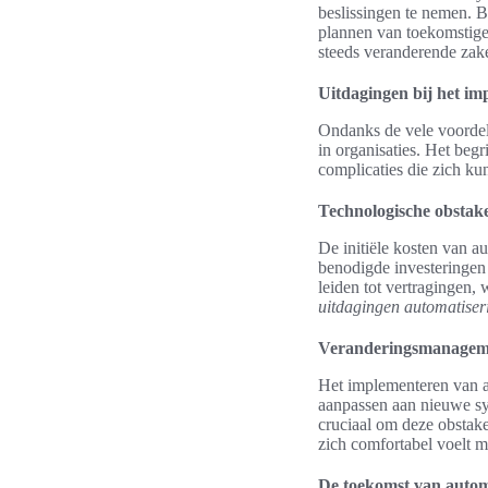
beslissingen te nemen. B
plannen van toekomstige 
steeds veranderende zak
Uitdagingen bij het i
Ondanks de vele voordele
in organisaties. Het beg
complicaties die zich ku
Technologische obstake
De initiële kosten van 
benodigde investeringen 
leiden tot vertragingen, 
uitdagingen automatiser
Veranderingsmanageme
Het implementeren van a
aanpassen aan nieuwe sy
cruciaal om deze obstake
zich comfortabel voelt 
De toekomst van automa