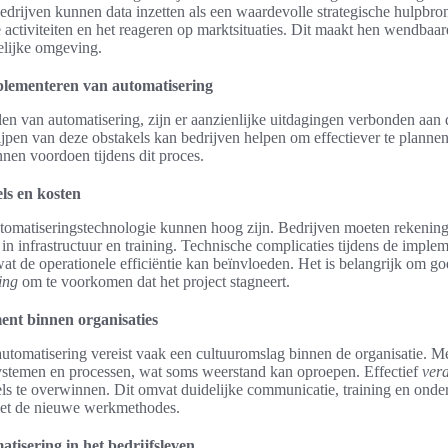
edrijven kunnen data inzetten als een waardevolle strategische hulpbron
activiteiten en het reageren op marktsituaties. Dit maakt hen wendbaar
elijke omgeving.
mplementeren van automatisering
n van automatisering, zijn er aanzienlijke uitdagingen verbonden aan
rijpen van deze obstakels kan bedrijven helpen om effectiever te plannen
nnen voordoen tijdens dit proces.
ls en kosten
automatiseringstechnologie kunnen hoog zijn. Bedrijven moeten rekenin
in infrastructuur en training. Technische complicaties tijdens de impl
wat de operationele efficiëntie kan beïnvloeden. Het is belangrijk om go
ing
om te voorkomen dat het project stagneert.
nt binnen organisaties
utomatisering vereist vaak een cultuuromslag binnen de organisatie. 
stemen en processen, wat soms weerstand kan oproepen. Effectief
ver
ls te overwinnen. Dit omvat duidelijke communicatie, training en onder
met de nieuwe werkmethodes.
tisering in het bedrijfsleven