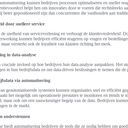
automatisering kunnen bedrijven processen optimaliseren en sneller re
entievoordeel
helpt hen om innovaties door te voeren die rechtstreeks aa
ij beter gepositioneerd zijn dan concurrenten die vasthouden aan traditi
d door snellere service
 de snelheid van serviceverlening en verhoogt de
klanttevredenheid
. Do
rwerking kunnen bedrijven efficiënt reageren op vragen en bestellingen. 
 maar versterkt ook de loyaliteit van klanten richting het merk.
ing in data-analyse
 cruciale invloed op hoe bedrijven hun data-analyse aanpakken. Het ste
ijgen in hun bedrijfsdata en om data-driven beslissingen te nemen die de 
ijfsdata via automatisering
an geautomatiseerde systemen kunnen organisaties snel en efficiënt g
akt het mogelijk om operationele prestaties te monitoren en trends te id
jd, maar ook om een nauwkeuriger begrip van de data. Bedrijven kunnen
ngen in de markt.
en ondersteunen
se biedt automatisering bedrijven de tools die ze nodig hebben om goe