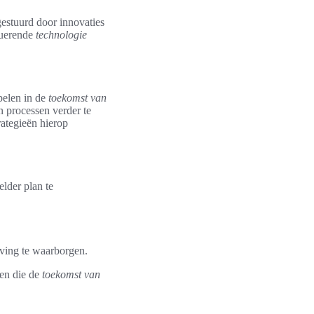
estuurd door innovaties
oluerende
technologie
spelen in de
toekomst van
n processen verder te
rategieën hierop
elder plan te
ving te waarborgen.
gen die de
toekomst van