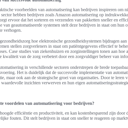
ktische voorbeelden van automatisering kan bedrijven inspireren om n
eke sector hebben bedrijven zoals Amazon automatisering op indrukwekk
orgt ervoor dat het sorteren en verzenden van pakketten sneller en effic
e van geautomatiseerde systemen stelt deze bedrijven in staat om hun op
te verhogen.
 gezondheidszorg hoe elektronische gezondheidsystemen bijdragen aan 
men stellen zorgverleners in staat om patiëntgegevens effectief te behere
es. Case studies van ziekenhuizen en zorginstellingen tonen aan hoe au
de kwaliteit van de zorg verbetert door een zorgvuldiger beheer van info
tomatisering in verschillende sectoren onderstrepen de brede toepasba
svoering. Het is duidelijk dat de succesvolle implementatie van automati
tie, maar ook aan de strategische groei van organisaties. Door te leren 
 waardevolle inzichten verwerven en hun eigen automatiseringsstrategi
ste voordelen van automatisering voor bedrijven?
hoogde efficiëntie en productiviteit, en kan kostenbesparend zijn door
ijke fouten. Dit stelt bedrijven in staat om sneller te reageren op mark