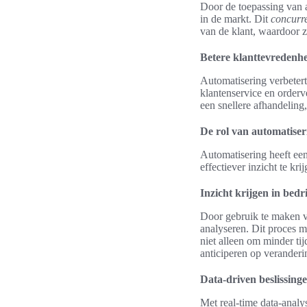
Door de toepassing van 
in de markt. Dit
concurr
van de klant, waardoor z
Betere klanttevredenhei
Automatisering verbetert
klantenservice en orderve
een snellere afhandeling,
De rol van automatiser
Automatisering heeft een
effectiever inzicht te kr
Inzicht krijgen in bedr
Door gebruik te maken v
analyseren. Dit proces ma
niet alleen om minder ti
anticiperen op veranderi
Data-driven beslissing
Met real-time data-analy