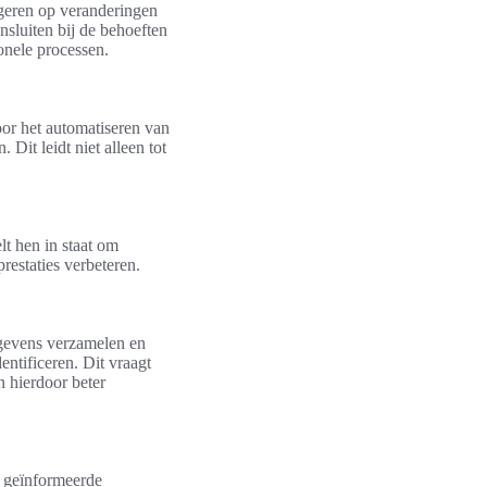
ageren op veranderingen
nsluiten bij de behoeften
onele processen.
or het automatiseren van
Dit leidt niet alleen tot
lt hen in staat om
prestaties verbeteren.
egevens verzamelen en
entificeren. Dit vraagt
 hierdoor beter
d geïnformeerde