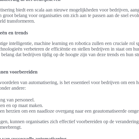
isering biedt een scala aan nieuwe mogelijkheden voor bedrijven, aang
an groot belang voor organisaties om zich aan te passen aan de snel ev
eld transformeren.
eën en trends
ige intelligentie, machine learning en robotica zullen een cruciale rol 
chnologieën verbeteren de efficiëntie en stellen bedrijven in staat om hu
 belang dat bedrijven tijdig op de hoogte zijn van deze trends en hun st
nnen voorbereiden
voordelen van automatisering, is het essentieel voor bedrijven om een h
onder andere:
ning van personeel.
ten en op maat maken.
en herzien om een naadloze overgang naar een geautomatiseerde omge
gen, kunnen organisaties zich effectief voorbereiden op de veranderin
 meebrengt.
 van succesvolle automatisering