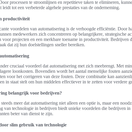
Door processen te stroomlijnen en repetitieve taken te elimineren, kunne
t leidt tot een verbeterde algehele prestaties van de onderneming.
n productiviteit
cante voordelen van automatisering is de verhoogde efficiëntie. Door h
unnen medewerkers zich concentreren op belangrijkere, strategische activ
en voor projecten en een merkbare toename in productiviteit. Bedrijven
ak dat zij hun doelstellingen sneller bereiken.
automatisering
nder cruciaal voordeel dat automatisering met zich meebrengt. Met min
lagere loonkosten. Bovendien wordt het aantal menselijke fouten aanzi
osten voor het corrigeren van deze fouten. Deze combinatie kan aanzien
n in staat stelt om hun middelen effectiever in te zetten voor verdere gr
ing belangrijk voor bedrijven?
 steeds meer dat automatisering niet alleen een optie is, maar een noodz
 van technologie in bedrijven biedt unieke voordelen die bedrijven in st
nten beter van dienst te zijn.
oor slim gebruik van technologie