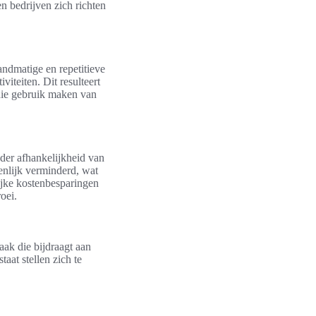
n bedrijven zich richten
andmatige en repetitieve
iteiten. Dit resulteert
 die gebruik maken van
der afhankelijkheid van
enlijk verminderd, wat
lijke kostenbesparingen
oei.
aak die bijdraagt aan
aat stellen zich te