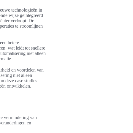
ieuwe technologieën in
ende wijze geïntegreerd
iënter verloopt. De
eraties te stroomlijnen
een betere
n, wat leidt tot snellere
tomatisering niet alleen
rmatie.
arheid en voordelen van
sering niet alleen
van deze case studies
eën ontwikkelen.
 de vermindering van
tveranderingen en