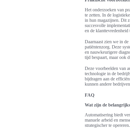
Het onderzoeken van pra
te zetten. In de logisti
in hun magazijnen. Dit z
succesvolle implementati
en de klanttevredenheid 
Daarnaast zien we in de
patiëntenzorg. Deze syste
en nauwkeurigere diagnos
tijd bespaart, maar ook 
Deze voorbeelden van au
technologie in de bedrijf
bijdragen aan de efficiën
kunnen andere bedrijven
FAQ
Wat zijn de belangrijk
Automatisering biedt ver
manuele arbeid en mensel
strategischer te opereren.