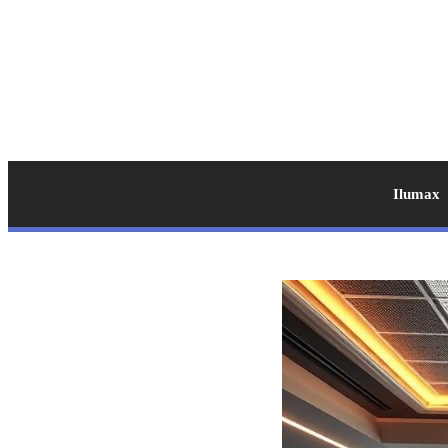
Ilumax