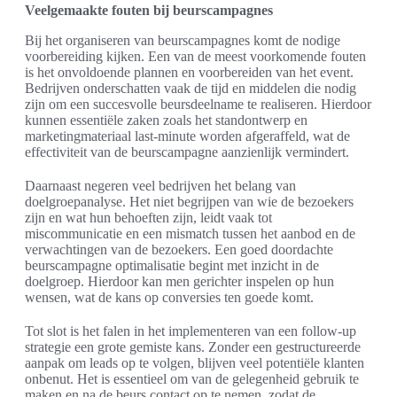
Veelgemaakte fouten bij beurscampagnes
Bij het organiseren van beurscampagnes komt de nodige
voorbereiding kijken. Een van de meest voorkomende fouten
is het onvoldoende plannen en voorbereiden van het event.
Bedrijven onderschatten vaak de tijd en middelen die nodig
zijn om een succesvolle beursdeelname te realiseren. Hierdoor
kunnen essentiële zaken zoals het standontwerp en
marketingmateriaal last-minute worden afgeraffeld, wat de
effectiviteit van de beurscampagne aanzienlijk vermindert.
Daarnaast negeren veel bedrijven het belang van
doelgroepanalyse. Het niet begrijpen van wie de bezoekers
zijn en wat hun behoeften zijn, leidt vaak tot
miscommunicatie en een mismatch tussen het aanbod en de
verwachtingen van de bezoekers. Een goed doordachte
beurscampagne optimalisatie begint met inzicht in de
doelgroep. Hierdoor kan men gerichter inspelen op hun
wensen, wat de kans op conversies ten goede komt.
Tot slot is het falen in het implementeren van een follow-up
strategie een grote gemiste kans. Zonder een gestructureerde
aanpak om leads op te volgen, blijven veel potentiële klanten
onbenut. Het is essentieel om van de gelegenheid gebruik te
maken en na de beurs contact op te nemen, zodat de