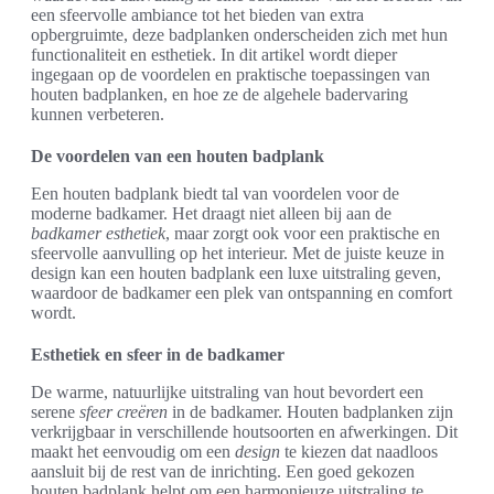
een sfeervolle ambiance tot het bieden van extra
opbergruimte, deze badplanken onderscheiden zich met hun
functionaliteit en esthetiek. In dit artikel wordt dieper
ingegaan op de voordelen en praktische toepassingen van
houten badplanken, en hoe ze de algehele badervaring
kunnen verbeteren.
De voordelen van een houten badplank
Een houten badplank biedt tal van voordelen voor de
moderne badkamer. Het draagt niet alleen bij aan de
badkamer esthetiek
, maar zorgt ook voor een praktische en
sfeervolle aanvulling op het interieur. Met de juiste keuze in
design kan een houten badplank een luxe uitstraling geven,
waardoor de badkamer een plek van ontspanning en comfort
wordt.
Esthetiek en sfeer in de badkamer
De warme, natuurlijke uitstraling van hout bevordert een
serene
sfeer creëren
in de badkamer. Houten badplanken zijn
verkrijgbaar in verschillende houtsoorten en afwerkingen. Dit
maakt het eenvoudig om een
design
te kiezen dat naadloos
aansluit bij de rest van de inrichting. Een goed gekozen
houten badplank helpt om een harmonieuze uitstraling te