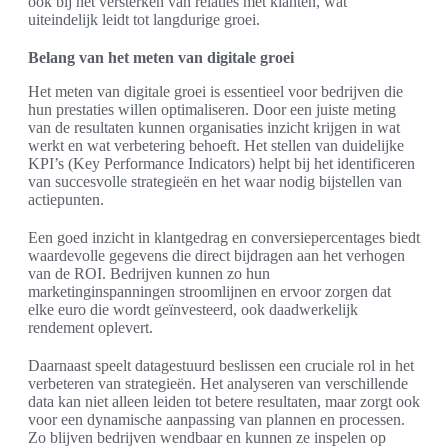
ook bij het versterken van relaties met klanten, wat
uiteindelijk leidt tot langdurige groei.
Belang van het meten van digitale groei
Het meten van digitale groei is essentieel voor bedrijven die
hun prestaties willen optimaliseren. Door een juiste meting
van de resultaten kunnen organisaties inzicht krijgen in wat
werkt en wat verbetering behoeft. Het stellen van duidelijke
KPI’s (Key Performance Indicators) helpt bij het identificeren
van succesvolle strategieën en het waar nodig bijstellen van
actiepunten.
Een goed inzicht in klantgedrag en conversiepercentages biedt
waardevolle gegevens die direct bijdragen aan het verhogen
van de ROI. Bedrijven kunnen zo hun
marketinginspanningen stroomlijnen en ervoor zorgen dat
elke euro die wordt geïnvesteerd, ook daadwerkelijk
rendement oplevert.
Daarnaast speelt datagestuurd beslissen een cruciale rol in het
verbeteren van strategieën. Het analyseren van verschillende
data kan niet alleen leiden tot betere resultaten, maar zorgt ook
voor een dynamische aanpassing van plannen en processen.
Zo blijven bedrijven wendbaar en kunnen ze inspelen op