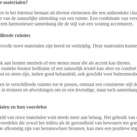
we materialen?
n in het interieur bestaan uit diverse elementen die een authentieke cha
en van de natuurlijke uitstraling van een ruimte. Een combinatie van ver
t een harmonieuze samenhang die de stijl van een woning accentueert.
illende ruimtes
rvolle ruwe materialen zijn breed en veelzijdig. Deze materialen kunn
 aan houten meubels of een stenen muur die als accent kan dienen.
rustieke houten bedframe of een natuurlijk textiel kan sfeer en comfor
t en steen zijn, indien goed behandeld, ook geschikt voor buitenmeubel
 in verschillende ruimtes toe te passen, ontstaat een consistente stijl do
n in texturen en afwerkingen om zo een levendige, maar toch samenhang
alen en hun voordelen
ld van ruwe materialen wint steeds meer aan belang. Het gebruik va
e voordelen die zowel het milieu als de gezondheid van bewoners ten g
die afkomstig zijn van hernieuwbare bronnen, kan men een positieve i