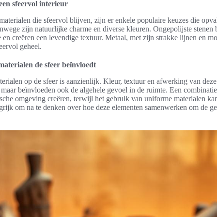
en sfeervol interieur
aterialen die sfeervol blijven, zijn er enkele populaire keuzes die opva
anwege zijn natuurlijke charme en diverse kleuren. Ongepolijste stenen
e en creëren een levendige textuur. Metaal, met zijn strakke lijnen en mo
eervol geheel.
aterialen de sfeer beïnvloedt
rialen op de sfeer is aanzienlijk. Kleur, textuur en afwerking van deze
, maar beïnvloeden ook de algehele gevoel in de ruimte. Een combinatie
che omgeving creëren, terwijl het gebruik van uniforme materialen kan
grijk om na te denken over hoe deze elementen samenwerken om de gew