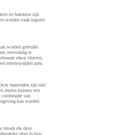
teen en baksteen zijn
alen worden vaak ingezet
 kan worden gebruikt
aam, eenvoudig te
robuuste eiken vloeren,
l interieurstijlen past.
eze materialen zijn niet
nen muren kunnen een
ze combinatie van
 omgeving kan worden
de trends die deze
hentieke sfeer in huis.