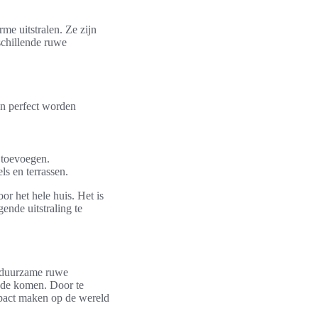
rme uitstralen. Ze zijn
schillende ruwe
en perfect worden
t toevoegen.
s en terrassen.
or het hele huis. Het is
ende uitstraling te
n duurzame ruwe
oede komen. Door te
mpact maken op de wereld