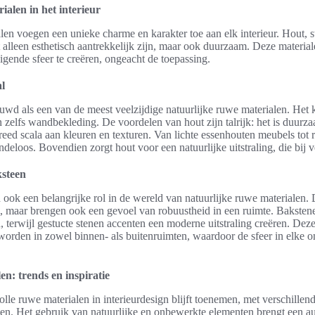
ialen in het interieur
len voegen een unieke charme en karakter toe aan elk interieur. Hout, s
t alleen esthetisch aantrekkelijk zijn, maar ook duurzaam. Deze materi
ende sfeer te creëren, ongeacht de toepassing.
l
wd als een van de meest veelzijdige natuurlijke ruwe materialen. Het
 zelfs wandbekleding. De voordelen van hout zijn talrijk: het is duurz
eed scala aan kleuren en texturen. Van lichte essenhouten meubels tot 
deloos. Bovendien zorgt hout voor een natuurlijke uitstraling, die bij vee
ksteen
 ook een belangrijke rol in de wereld van natuurlijke ruwe materialen. D
m, maar brengen ook een gevoel van robuustheid in een ruimte. Bakste
n, terwijl gestucte stenen accenten een moderne uitstraling creëren. De
 worden in zowel binnen- als buitenruimten, waardoor de sfeer in elke
en: trends en inspiratie
volle ruwe materialen in interieurdesign blijft toenemen, met verschillen
n. Het gebruik van natuurlijke en onbewerkte elementen brengt een aut