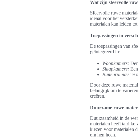
Wat zijn sfeervolle ru
Sfeervolle ruwe materiale
ideaal voor het versterk
materialen kan leiden to
Toepassingen in versch
De toepassingen van sfee
geïntegreerd in:
Woonkamers:
Denk
Slaapkamers:
Een 
Buitenruimtes:
Hou
Door deze ruwe materialen
belangrijk om te variëre
creëren.
Duurzame ruwe materi
Duurzaamheid in de were
materialen heeft talrijk
kiezen voor materialen 
om hen heen.