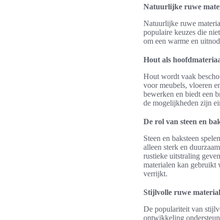
Natuurlijke ruwe mater
Natuurlijke ruwe materia
populaire keuzes die nie
om een warme en uitnodig
Hout als hoofdmateriaa
Hout wordt vaak beschou
voor meubels, vloeren en
bewerken en biedt een br
de mogelijkheden zijn ein
De rol van steen en ba
Steen en baksteen spelen
alleen sterk en duurzaa
rustieke uitstraling geve
materialen kan gebruikt
verrijkt.
Stijlvolle ruwe material
De populariteit van stijl
ontwikkeling ondersteune