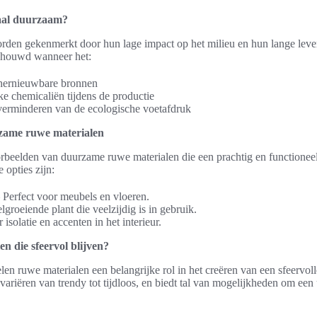
aal duurzaam?
den gekenmerkt door hun lage impact op het milieu en hun lange leve
chouwd wanneer het:
 hernieuwbare bronnen
ke chemicaliën tijdens de productie
 verminderen van de ecologische voetafdruk
zame ruwe materialen
orbeelden van duurzame ruwe materialen die een prachtig en functioneel
 opties zijn:
 Perfect voor meubels en vloeren.
roeiende plant die veelzijdig is in gebruik.
isolatie en accenten in het interieur.
n die sfeervol blijven?
pelen ruwe materialen een belangrijke rol in het creëren van een sfeervo
ariëren van trendy tot tijdloos, en biedt tal van mogelijkheden om een u