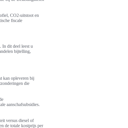
rofiel, CO2-uitstoot en
ische fiscale
 In dit deel leest u
delen bijtelling,
st kan opleveren bij
itzonderingen die
de
ale aanschafsubsidies.
eit versus diesel of
n de totale kostprijs per