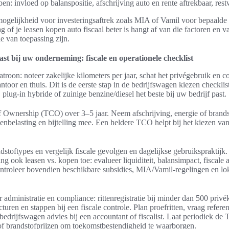
pen: invloed op balanspositie, afschrijving auto en rente aftrekbaar, res
e mogelijkheid voor investeringsaftrek zoals MIA of Vamil voor bepaalde
g of je leasen kopen auto fiscaal beter is hangt af van die factoren en 
ie van toepassing zijn.
st bij uw onderneming: fiscale en operationele checklist
roon: noteer zakelijke kilometers per jaar, schat het privégebruik en co
oor en thuis. Dit is de eerste stap in de bedrijfswagen kiezen checklist
, plug-in hybride of zuinige benzine/diesel het beste bij uw bedrijf past.
f Ownership (TCO) over 3–5 jaar. Neem afschrijving, energie of brand
genbelasting en bijtelling mee. Een heldere TCO helpt bij het kiezen va
oftypes en vergelijk fiscale gevolgen en dagelijkse gebruikspraktijk.
g ook leasen vs. kopen toe: evalueer liquiditeit, balansimpact, fiscale a
ontroleer bovendien beschikbare subsidies, MIA/Vamil-regelingen en lo
 administratie en compliance: rittenregistratie bij minder dan 500 privé
uren en stappen bij een fiscale controle. Plan proefritten, vraag referen
drijfswagen advies bij een accountant of fiscalist. Laat periodiek de
of brandstofprijzen om toekomstbestendigheid te waarborgen.