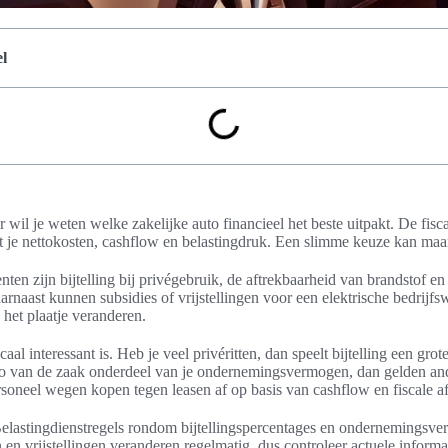
l
wil je weten welke zakelijke auto financieel het beste uitpakt. De fisca
 je nettokosten, cashflow en belastingdruk. Een slimme keuze kan maan
nten zijn bijtelling bij privégebruik, de aftrekbaarheid van brandstof e
arnaast kunnen subsidies of vrijstellingen voor een elektrische bedrijfs
het plaatje veranderen.
scaal interessant is. Heb je veel privéritten, dan speelt bijtelling een grot
uto van de zaak onderdeel van je ondernemingsvermogen, dan gelden and
soneel wegen kopen tegen leasen af op basis van cashflow en fiscale af
elastingdienstregels rondom bijtellingspercentages en ondernemingsv
en vrijstellingen veranderen regelmatig, dus controleer actuele informat