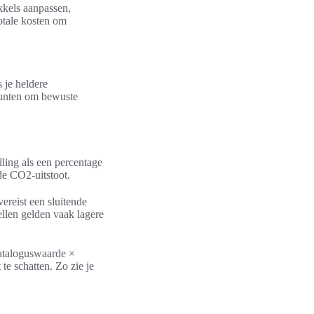
kkels aanpassen,
otale kosten om
 je heldere
punten om bewuste
lling als een percentage
de CO2-uitstoot.
vereist een sluitende
ellen gelden vaak lagere
cataloguswaarde ×
 te schatten. Zo zie je