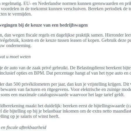
n regelmatig. EU- en Nederlandse normen kunnen grenswaarden en pri
e voordelen in de toekomst kunnen verschuiven. Bereken periodiek de t
cten te vermijden.
rwegingen bij de keuze van een bedrijfswagen
n, dan wegen fiscale regels en dagelijkse praktijk samen. Hieronder lees
ivégebruik, kosten en de keuze tussen leasen of kopen. Gebruik deze 
ouw onderneming.
 wat u moet weten
je de auto van de zaak privé gebruikt. De Belastingdienst berekent bijte
nclusief opties en BPM. Dat percentage hangt af van het type auto en 
r dan 500 privékilometers per jaar, dan kun je vrijstelling krijgen. Dit 
et bewaren van facturen en ritgegevens. Voor elektrische en zuinige mod
n soms een maximale cataloguswaarde waarvoor het lage tarief geldt.
dberekening maakt het duidelijk: bereken eerst de bijtellingswaarde (
el die bijtelling op bij je belastbaar inkomen om de extra netto maandlast
elling op je salaris of winst heeft.
en fiscale aftrekbaarheid