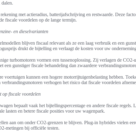
 dalen.
ekening met actieradius, batterijafschrijving en restwaarde. Deze fact
de fiscale voordelen op de lange termijn.
nzine- en dieselvarianten
lmodellen blijven fiscaal relevant als ze een laag verbruik en een gunst
ogusprijs drukt de bijtelling en verlaagt de kosten voor uw ondernemin
nige turbomotoren vormen een tussenoplossing. Zij verlagen de CO2-ui
et een gunstiger fiscale behandeling dan zwaardere verbrandingsmotor
re voertuigen kunnen een hogere motorrijtuigenbelasting hebben. Toek
 verbrandingsmotoren verhogen het risico dat fiscale voordelen afneme
 op fiscale voordelen
agen bepaalt vaak het bijtellingspercentage en andere fiscale regels. La
ale lasten en betere fiscale posities voor uw wagenpark.
llen aan om onder CO2-grenzen te blijven. Plug-in hybrides vielen eer
2-metingen bij officiële testen.