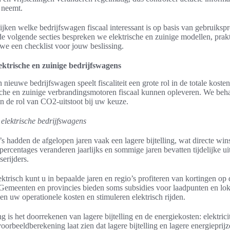
g neemt.
elijken welke bedrijfswagen fiscaal interessant is op basis van gebruiksp
de volgende secties bespreken we elektrische en zuinige modellen, prakt
e een checklist voor jouw beslissing.
ektrische en zuinige bedrijfswagens
nieuwe bedrijfswagen speelt fiscaliteit een grote rol in de totale kosten.
che en zuinige verbrandingsmotoren fiscaal kunnen opleveren. We behan
en de rol van CO2-uitstoot bij uw keuze.
elektrische bedrijfswagens
’s hadden de afgelopen jaren vaak een lagere bijtelling, wat directe win
percentages veranderen jaarlijks en sommige jaren bevatten tijdelijke u
erijders.
lektrisch kunt u in bepaalde jaren en regio’s profiteren van kortingen op 
 Gemeenten en provincies bieden soms subsidies voor laadpunten en lok
n uw operationele kosten en stimuleren elektrisch rijden.
 is het doorrekenen van lagere bijtelling en de energiekosten: elektricit
rbeeldberekening laat zien dat lagere bijtelling en lagere energieprijze