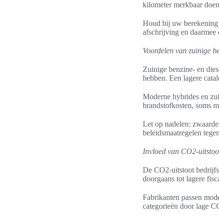
kilometer merkbaar doen
Houd bij uw berekening r
afschrijving en daarmee 
Voordelen van zuinige be
Zuinige benzine- en diese
hebben. Een lagere catal
Moderne hybrides en zui
brandstofkosten, soms m
Let op nadelen: zwaarde
beleidsmaatregelen tegen
Invloed van CO2-uitstoot
De CO2-uitstoot bedrijfsw
doorgaans tot lagere fisc
Fabrikanten passen mode
categorieën door lage CO