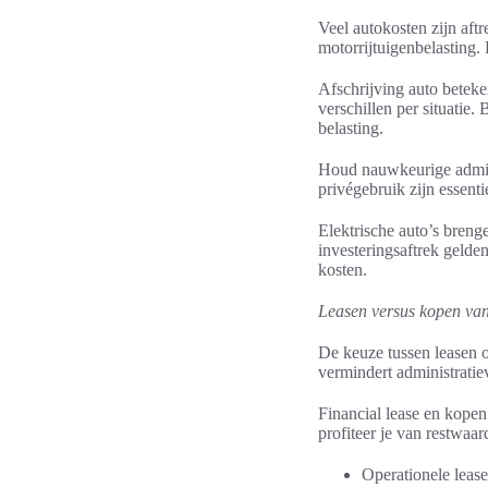
Veel autokosten zijn aft
motorrijtuigenbelasting.
Afschrijving auto beteken
verschillen per situatie
belasting.
Houd nauwkeurige adminis
privégebruik zijn essenti
Elektrische auto’s breng
investeringsaftrek gelde
kosten.
Leasen versus kopen vanu
De keuze tussen leasen of 
vermindert administratie
Financial lease en kopen 
profiteer je van restwaar
Operationele lease: