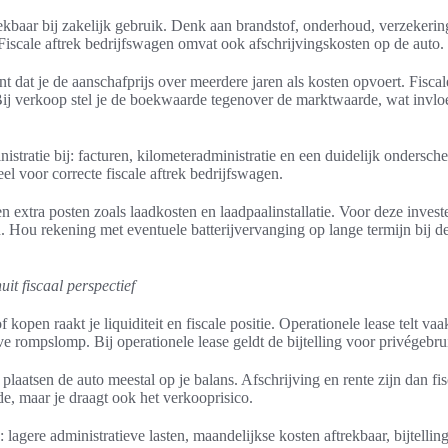
rekbaar bij zakelijk gebruik. Denk aan brandstof, onderhoud, verzekerin
 Fiscale aftrek bedrijfswagen omvat ook afschrijvingskosten op de auto.
t dat je de aanschafprijs over meerdere jaren als kosten opvoert. Fiscal
. Bij verkoop stel je de boekwaarde tegenover de marktwaarde, wat invlo
tratie bij: facturen, kilometeradministratie en een duidelijk ondersche
eel voor correcte fiscale aftrek bedrijfswagen.
en extra posten zoals laadkosten en laadpaalinstallatie. Voor deze inves
n. Hou rekening met eventuele batterijvervanging op lange termijn bij d
it fiscaal perspectief
kopen raakt je liquiditeit en fiscale positie. Operationele lease telt vaak
ve rompslomp. Bij operationele lease geldt de bijtelling voor privégebru
plaatsen de auto meestal op je balans. Afschrijving en rente zijn dan fi
de, maar je draagt ook het verkooprisico.
 lagere administratieve lasten, maandelijkse kosten aftrekbaar, bijtelling