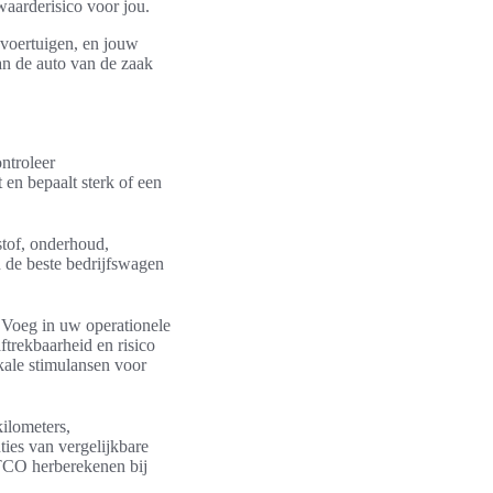
twaarderisico voor jou.
 voertuigen, en jouw
van de auto van de zaak
ntroleer
 en bepaalt sterk of een
stof, onderhoud,
n de beste bedrijfswagen
 Voeg in uw operationele
ftrekbaarheid en risico
kale stimulansen voor
kilometers,
ties van vergelijkbare
 TCO herberekenen bij