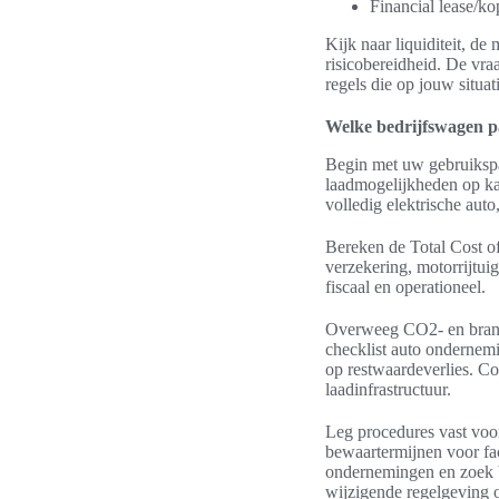
Financial lease/ko
Kijk naar liquiditeit, d
risicobereidheid. De vraa
regels die op jouw situat
Welke bedrijfswagen pa
Begin met uw gebruikspat
laadmogelijkheden op kant
volledig elektrische auto
Bereken de Total Cost o
verzekering, motorrijtui
fiscaal en operationeel.
Overweeg CO2- en brandst
checklist auto ondernemin
op restwaardeverlies. C
laadinfrastructuur.
Leg procedures vast voor
bewaartermijnen voor fact
ondernemingen en zoek be
wijzigende regelgeving 