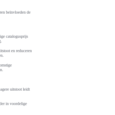
oren beïnvloeden de
ige catalogusprijs
g.
tstoot en reduceren
en.
omstige
n.
gere uitstoot leidt
der in voordelige