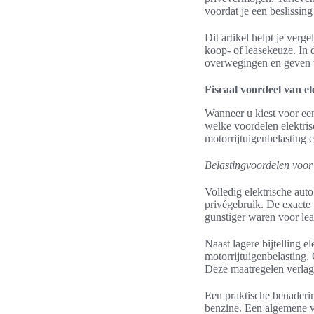
voordat je een beslissin
Dit artikel helpt je verg
koop- of leasekeuze. In 
overwegingen en geven w
Fiscaal voordeel van el
Wanneer u kiest voor een 
welke voordelen elektris
motorrijtuigenbelasting 
Belastingvoordelen voor 
Volledig elektrische auto
privégebruik. De exacte 
gunstiger waren voor leas
Naast lagere bijtelling e
motorrijtuigenbelasting.
Deze maatregelen verlage
Een praktische benadering
benzine. Een algemene voo