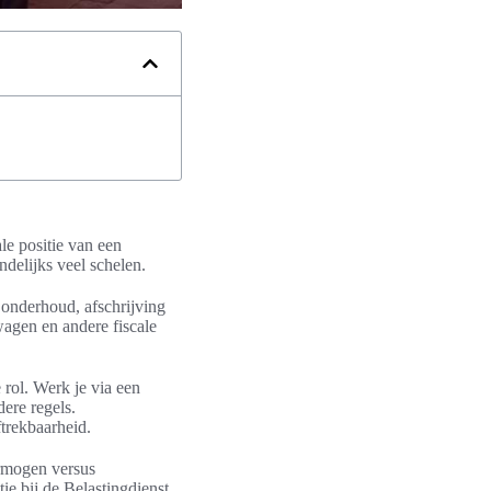
le positie van een
delijks veel schelen.
n onderhoud, afschrijving
wagen en andere fiscale
e rol. Werk je via een
ere regels.
trekbaarheid.
ermogen versus
ie bij de Belastingdienst