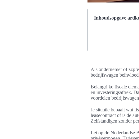
Inhoudsopgave artike
Als ondernemer of zzp’er 
bedrijfswagen beïnvloedt
Belangrijke fiscale eleme
en investeringsaftrek. Da
voordelen bedrijfswagen 
Je situatie bepaalt wat fi
leasecontract of is de a
Zelfstandigen zonder per
Let op de Nederlandse B
privévermogen. Tarieven 