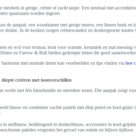
 meubels in greige, crème of zacht taupe. Een neutraal met accentkleur
ccenten spaarzaam worden ingezet.
ken de aanpak: een woonkamer met greige muren, een linnen bank en k
der drukte. In de keuken zorgen crèmewanden en donkergroene kasten 
nnen en wol voor textuur, hout voor warmte, keramiek en mat messing v
 Histor en Farrow & Ball bieden gedempte tinten die goed samenwerken
 harmonie met neutrale tinten kan voorbeelden en tips vinden via
hoe 
diepte creëren met toonverschillen
r werkt met één kleurfamilie en meerdere tonen. Die aanpak zorgt voor
eeld blauw en combineer zachte pastels met diep petrol en koel-grijze n
.
 in stofblauw, beddengoed in donkerblauw, accessoires in koel-grijsbl
nochrome palettes vergroten het gevoel van ruimte en blijven tijdloos.