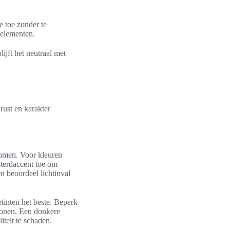
e toe zonder te
 elementen.
lijft het neutraal met
rust en karakter
komen. Voor kleuren
sterdaccent toe om
en beoordeel lichtinval
inten het beste. Beperk
 tonen. Een donkere
teit te schaden.