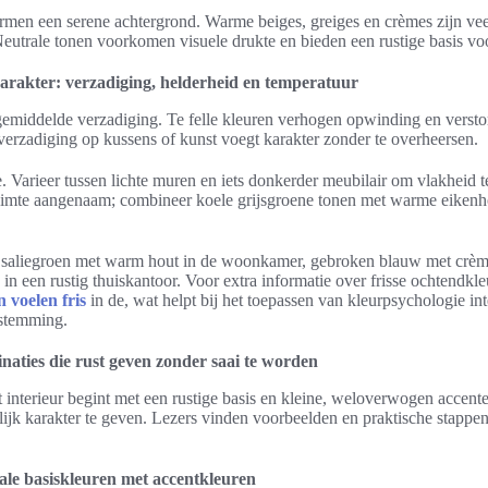
rmen een serene achtergrond. Warme beiges, greiges en crèmes zijn veel
eutrale tonen voorkomen visuele drukte en bieden een rustige basis voo
karakter: verzadiging, helderheid en temperatuur
gemiddelde verzadiging. Te felle kleuren verhogen opwinding en verst
 verzadiging op kussens of kunst voegt karakter zonder te overheersen.
e. Varieer tussen lichte muren en iets donkerder meubilair om vlakheid t
imte aangenaam; combineer koele grijsgroene tonen met warme eikenh
 saliegroen met warm hout in de woonkamer, gebroken blauw met crèm
 in een rustig thuiskantoor. Voor extra informatie over frisse ochtendkleu
 voelen fris
in de, wat helpt bij het toepassen van kleurpsychologie int
 stemming.
naties die rust geven zonder saai te worden
 interieur begint met een rustige basis en kleine, weloverwogen accente
lijk karakter te geven. Lezers vinden voorbeelden en praktische stapp
le basiskleuren met accentkleuren