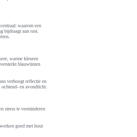
e centraal: waarom een
g bijdraagt aan rust.
iëren.
nkere, warme kleuren
versterkt blauwtinten
ans verhoogt reflectie en
n ochtend- en avondlicht.
en stress te verminderen
en werken goed met hout