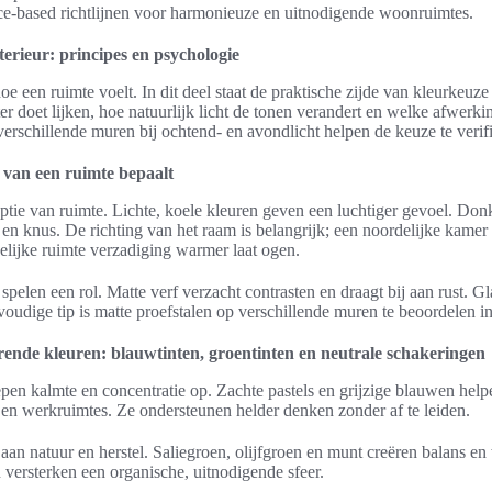
nce-based richtlijnen voor harmonieuze en uitnodigende woonruimtes.
terieur: principes en psychologie
oe een ruimte voelt. In dit deel staat de praktische zijde van kleurkeuz
ter doet lijken, hoe natuurlijk licht de tonen verandert en welke afwerkin
erschillende muren bij ochtend- en avondlicht helpen de keuze te verif
 van een ruimte bepaalt
ptie van ruimte. Lichte, koele kleuren geven een luchtiger gevoel. Do
n knus. De richting van het raam is belangrijk; een noordelijke kamer 
idelijke ruimte verzadiging warmer laat ogen.
pelen een rol. Matte verf verzacht contrasten en draagt bij aan rust. Gl
voudige tip is matte proefstalen op verschillende muren te beoordelen i
ende kleuren: blauwtinten, groentinten en neutrale schakeringen
epen kalmte en concentratie op. Zachte pastels en grijzige blauwen help
 en werkruimtes. Ze ondersteunen helder denken zonder af te leiden.
 aan natuur en herstel. Saliegroen, olijfgroen en munt creëren balans 
 versterken een organische, uitnodigende sfeer.