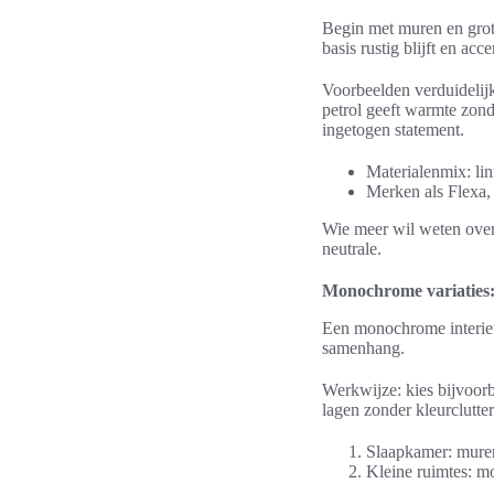
Begin met muren en grote
basis rustig blijft en a
Voorbeelden verduidelij
petrol geeft warmte zon
ingetogen statement.
Materialenmix: li
Merken als Flexa,
Wie meer wil weten over
neutrale.
Monochrome variaties: 
Een monochrome interieu
samenhang.
Werkwijze: kies bijvoorb
lagen zonder kleurclutter
Slaapkamer: muren
Kleine ruimtes: mo