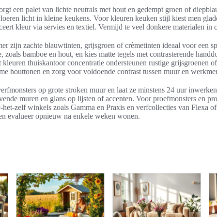
rgt een palet van lichte neutrals met hout en gedempt groen of diepblau
vloeren licht in kleine keukens. Voor kleuren keuken stijl kiest men glad
eert kleur via servies en textiel. Vermijd te veel donkere materialen in
r zijn zachte blauwtinten, grijsgroen of crèmetinten ideaal voor een s
oe, zoals bamboe en hout, en kies matte tegels met contrasterende handd
t kleuren thuiskantoor concentratie ondersteunen rustige grijsgroenen o
me houttonen en zorg voor voldoende contrast tussen muur en werkme
 verfmonsters op grote stroken muur en laat ze minstens 24 uur inwerke
ende muren en glans op lijsten of accenten. Voor proefmonsters en pro
et-zelf winkels zoals Gamma en Praxis en verfcollecties van Flexa of 
 en evalueer opnieuw na enkele weken wonen.