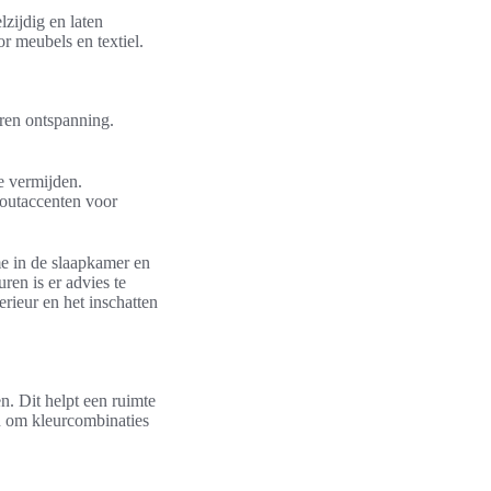
zijdig en laten
r meubels en textiel.
oren ontspanning.
e vermijden.
outaccenten voor
e in de slaapkamer en
ren is er advies te
erieur en het inschatten
n. Dit helpt een ruimte
en om kleurcombinaties