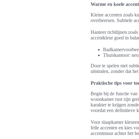
Warme en koele accente
Kleine accenten zoals kus
overheersen. Subtiele a
Hanteer richtlijnen zoals 
accentkleur goed in bala
Badkamervoorbeeld
Thuiskantoor: neu
Door te spelen met subti
uitstralen, zonder dat het
Praktische tips voor to
Begin bij de functie van
woonkamer rust zijn grei
karakter te krijgen zonde
voordat een definitieve
Voor slaapkamer kleuren
felle accenten en kies v
accentmuur achter het be