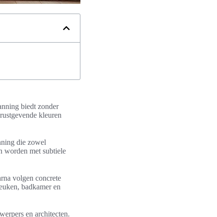
anning biedt zonder
 rustgevende kleuren
anning die zowel
en worden met subtiele
arna volgen concrete
 keuken, badkamer en
werpers en architecten.