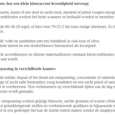
n: hoe een klein kleuraccent levendigheid toevoegt
sens, kunst of een stoel in zacht roest, mosterd of petrol voegen energi
ccentkleuren werken het beste wanneer ze herhaald worden in meerdere
de 60-30-10 regel, of kies voor 70-25-5 bij extra rustige interieurs. Zo b
ns.
: witte en zandtinten met een handdoek in oud-roze of olive.
trale muren en een donkerblauwe bureaustoel als focuspunt.
ele accentkleuren en slimme materiaalkeuzes ontstaan kleurcombinaties 
 saai wordt.
epassing in verschillende kamers
 de ruimte: bepaal of het draait om ontspanning, concentratie of samen
ge of zacht salie basisopties; voeg houttinten en een zacht petrol of mo
r te overheersen. Test verfmonsters op verschillende tijden van de dag 
 keuze wordt gemaakt.
 ontspanning werken grijzige blauwen, zachte groenen of warme crèmet
oor geluiddempende stoffen en verduisterende gordijnen in bijpassende
d in een gedempte tint kan de ruimte intiem maken zonder de slaapkwali