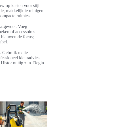
w op kasten voor stijl
de, makkelijk te reinigen
 compacte ruimtes.
pa-gevoel. Voeg
oeken of accessoires
f blauwen de focus;
ubel.
n. Gebruik matte
fessioneel kleuradvies
Histor nuttig zijn. Begin