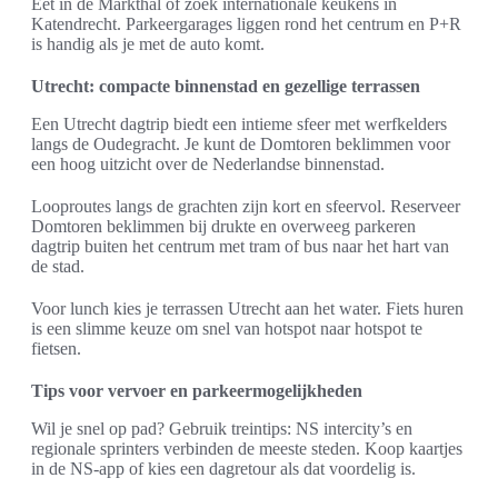
Eet in de Markthal of zoek internationale keukens in
Katendrecht. Parkeergarages liggen rond het centrum en P+R
is handig als je met de auto komt.
Utrecht: compacte binnenstad en gezellige terrassen
Een Utrecht dagtrip biedt een intieme sfeer met werfkelders
langs de Oudegracht. Je kunt de Domtoren beklimmen voor
een hoog uitzicht over de Nederlandse binnenstad.
Looproutes langs de grachten zijn kort en sfeervol. Reserveer
Domtoren beklimmen bij drukte en overweeg parkeren
dagtrip buiten het centrum met tram of bus naar het hart van
de stad.
Voor lunch kies je terrassen Utrecht aan het water. Fiets huren
is een slimme keuze om snel van hotspot naar hotspot te
fietsen.
Tips voor vervoer en parkeermogelijkheden
Wil je snel op pad? Gebruik treintips: NS intercity’s en
regionale sprinters verbinden de meeste steden. Koop kaartjes
in de NS-app of kies een dagretour als dat voordelig is.