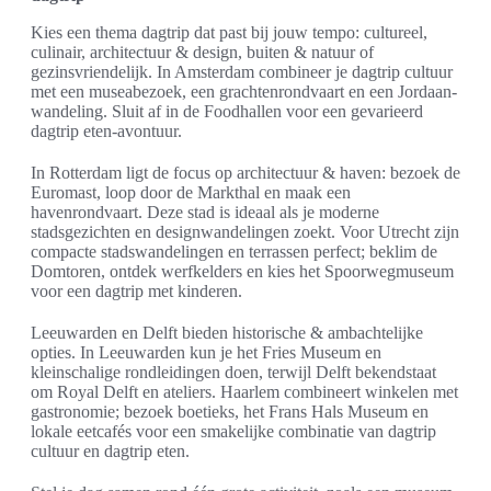
Kies een thema dagtrip dat past bij jouw tempo: cultureel,
culinair, architectuur & design, buiten & natuur of
gezinsvriendelijk. In Amsterdam combineer je dagtrip cultuur
met een museabezoek, een grachtenrondvaart en een Jordaan-
wandeling. Sluit af in de Foodhallen voor een gevarieerd
dagtrip eten-avontuur.
In Rotterdam ligt de focus op architectuur & haven: bezoek de
Euromast, loop door de Markthal en maak een
havenrondvaart. Deze stad is ideaal als je moderne
stadsgezichten en designwandelingen zoekt. Voor Utrecht zijn
compacte stadswandelingen en terrassen perfect; beklim de
Domtoren, ontdek werfkelders en kies het Spoorwegmuseum
voor een dagtrip met kinderen.
Leeuwarden en Delft bieden historische & ambachtelijke
opties. In Leeuwarden kun je het Fries Museum en
kleinschalige rondleidingen doen, terwijl Delft bekendstaat
om Royal Delft en ateliers. Haarlem combineert winkelen met
gastronomie; bezoek boetieks, het Frans Hals Museum en
lokale eetcafés voor een smakelijke combinatie van dagtrip
cultuur en dagtrip eten.