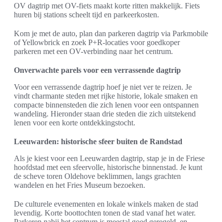
OV dagtrip met OV-fiets maakt korte ritten makkelijk. Fiets
huren bij stations scheelt tijd en parkeerkosten.
Kom je met de auto, plan dan parkeren dagtrip via Parkmobile
of Yellowbrick en zoek P+R-locaties voor goedkoper
parkeren met een OV-verbinding naar het centrum.
Onverwachte parels voor een verrassende dagtrip
Voor een verrassende dagtrip hoef je niet ver te reizen. Je
vindt charmante steden met rijke historie, lokale smaken en
compacte binnensteden die zich lenen voor een ontspannen
wandeling. Hieronder staan drie steden die zich uitstekend
lenen voor een korte ontdekkingstocht.
Leeuwarden: historische sfeer buiten de Randstad
Als je kiest voor een Leeuwarden dagtrip, stap je in de Friese
hoofdstad met een sfeervolle, historische binnenstad. Je kunt
de scheve toren Oldehove beklimmen, langs grachten
wandelen en het Fries Museum bezoeken.
De culturele evenementen en lokale winkels maken de stad
levendig. Korte boottochten tonen de stad vanaf het water.
Parkeren nabij het centrum is meestal goed geregeld, en