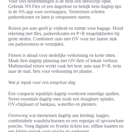
Voor veel bestemmingen is de trein een stressvrije optie.
Gebruik NS Flex of een dagretour en bekijk trein dagtrip tips
in de NS-app voor overstappen. Treinreizen schelen
parkeerkosten en laten je ontspannen starten.
Reizen per auto geeft je vrijheid en ruimte voor bagage. Houd
rekening met files, parkeerkosten en P+R mogelijkheden bij
grote steden. Combineer auto met OV voor het laatste stuk
om parkeerstress te vermijden.
Fietsen is ideaal voor stedelijke verkenning en korte ritten.
Maak fiets dagtrip planning met OV-fiets of lokale verhuur.
Multimodaal reizen werkt vaak het best: auto naar P+R, trein
naar de stad, fiets voor verkenning ter plaatse.
Wat je inpak voor een zorgeloze dag
Een compacte inpaklijst dagtrip voorkomt onnodige spullen.
Neem essentials dagtrip mee zoals een draagbare oplader,
OV-chipkaart of bankpas, waterfles en pleisters.
Overweeg wat meenemen dagtrip aan kleding: laagjes,
comfortabele wandelschoenen en een regenjas of opvouwbare
poncho. Voeg digitale en fysieke tickets toe, offline kaarten en
een kleine rugzak voor snacks en aankopen.