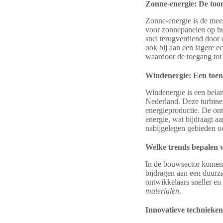
Zonne-energie: De to
Zonne-energie is de mee
voor zonnepanelen op hun
snel terugverdiend door 
ook bij aan een lagere e
waardoor de toegang tot 
Windenergie: Een toe
Windenergie is een belan
Nederland. Deze turbines
energieproductie. De ont
energie, wat bijdraagt a
nabijgelegen gebieden o
Welke trends bepalen
In de bouwsector komen
bijdragen aan een duur
ontwikkelaars sneller en 
materialen
.
Innovatieve technieke