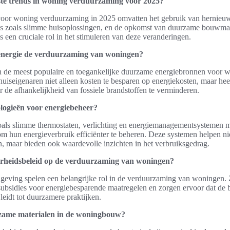
ste trends in woning verduurzaming voor 2025?
 voor woning verduurzaming in 2025 omvatten het gebruik van hernieuw
es zoals slimme huisoplossingen, en de opkomst van duurzame bouwmat
s een cruciale rol in het stimuleren van deze veranderingen.
energie de verduurzaming van woningen?
n de meest populaire en toegankelijke duurzame energiebronnen voor wo
uiseigenaren niet alleen kosten te besparen op energiekosten, maar hee
r de afhankelijkheid van fossiele brandstoffen te verminderen.
logieën voor energiebeheer?
als slimme thermostaten, verlichting en energiemanagementsystemen 
m hun energieverbruik efficiënter te beheren. Deze systemen helpen ni
n, maar bieden ook waardevolle inzichten in het verbruiksgedrag.
erheidsbeleid op de verduurzaming van woningen?
lgeving spelen een belangrijke rol in de verduurzaming van woningen. 
subsidies voor energiebesparende maatregelen en zorgen ervoor dat de
leidt tot duurzamere praktijken.
rzame materialen in de woningbouw?