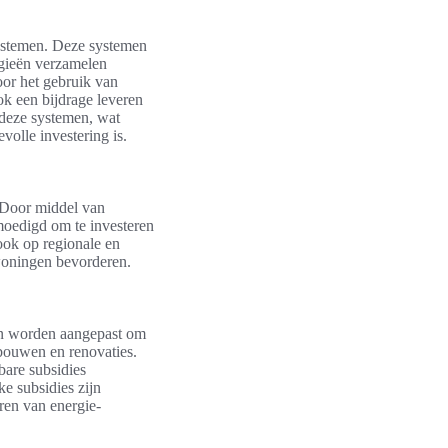
ystemen. Deze systemen
ogieën verzamelen
or het gebruik van
k een bijdrage leveren
 deze systemen, wat
olle investering is.
. Door middel van
oedigd om te investeren
 ook op regionale en
 woningen bevorderen.
en worden aangepast om
ebouwen en renovaties.
bare subsidies
e subsidies zijn
ren van energie-