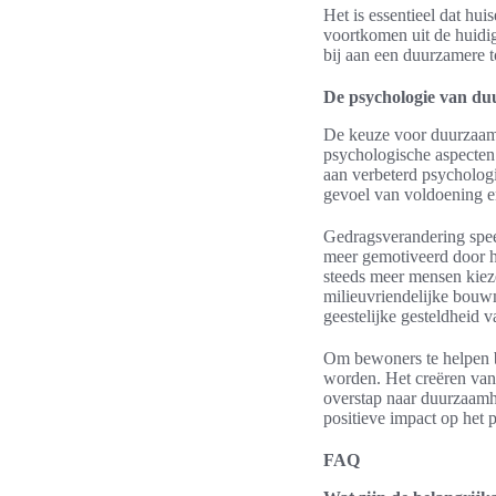
Het is essentieel dat hu
voortkomen uit de huidig
bij aan een duurzamere 
De psychologie van d
De keuze voor duurzaam w
psychologische aspecten 
aan verbeterd psychologi
gevoel van voldoening en
Gedragsverandering spee
meer gemotiveerd door he
steeds meer mensen kieze
milieuvriendelijke bouwm
geestelijke gesteldheid 
Om bewoners te helpen bi
worden. Het creëren van
overstap naar duurzaamh
positieve impact op het
FAQ