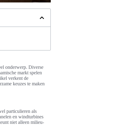
eel onderwerp. Diverse
namische markt spelen
ikel verkent de
uurzame keuzes te maken
l particulieren als
anelen en windturbines
unt niet alleen milieu-