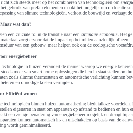
icht zich steeds meer op het combineren van technologieën om
energi
, het gebruik van prefab elementen maakt het mogelijk om op locatie sn
passing van slimme technologieën, verkort de bouwtijd en verlaagt de
 Maar wat dan?
en een cruciale rol in de transitie naar een
circulaire economie
. Het g
materiaal zorgt ervoor dat de impact op het milieu aanzienlijk afneemt
evensduur van een gebouw, maar helpen ook om de ecologische voetafdru
voor energiebeheer
e technologie in huizen verandert de manier waarop we energie beheren
 steeds meer van smart home oplossingen die hen in staat stellen om hu
raten zoals slimme thermostaten en automatische verlichting kunnen be
verbeteren en onnodige kosten vermijden.
n: Efficiënt wonen
 technologieën binnen huizen automatisering biedt talloze voordelen. 
tellen eigenaren in staat om apparaten op afstand te bedienen en hun en
aakt een zielige benadering van energiebeheer mogelijk en draagt bij 
 apparaten kunnen automatisch in- en uitschakelen op basis van de aan
ling wordt geminimaliseerd.