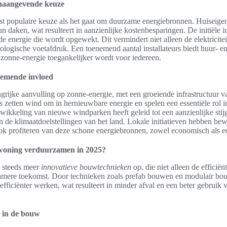
onaangevende keuze
st populaire keuze als het gaat om duurzame energiebronnen. Huiseigen
 daken, wat resulteert in aanzienlijke kostenbesparingen. De initiële 
de energie die wordt opgewekt. Dit vermindert niet alleen de elektricite
cologische voetafdruk. Een toenemend aantal installateurs biedt huur- e
zonne-energie toegankelijker wordt voor iedereen.
nemende invloed
grijke aanvulling op zonne-energie, met een groeiende infrastructuur v
 zetten wind om in hernieuwbare energie en spelen een essentiële rol i
wikkeling van nieuwe windparken heeft geleid tot een aanzienlijke sti
an de klimaatdoelstellingen van het land. Lokale initiatieven hebben b
ok profiteren van deze schone energiebronnen, zowel economisch als e
 woning verduurzamen in 2025?
 steeds meer
innovatieve bouwtechnieken
op, die niet alleen de efficië
zamere toekomst. Door technieken zoals prefab bouwen en modulair b
efficiënter werken, wat resulteert in minder afval en een beter gebruik
n in de bouw