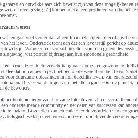
iseigenaren en ontwikkelaars zich bewust zijn van deze mogelijkheden e
e wet- en regelgeving. Zij kunnen niet alleen profiteren van financiële
toekomst.
uurzaam wonen
onen gaat veel verder dan alleen financiële cijfers of ecologische voo
van het leven. Onderzoek toont aan dat een levensstijl gericht op duu
sch welzijn. Wanneer mensen zich inzetten voor een groene levensstijl
 zingeving, wat positief bijdraagt aan hun emotionele gezondheid.
lt een cruciale rol in de verschuiving naar duurzame gewoonten. Indi
t idee dat hun acties impact hebben op de wereld om hen heen. Statisti
n voor duurzame oplossingen in hun dagelijks leven, van energiezuini
aterialen. Deze veranderingen zijn niet alleen goed voor de planeet, 
van de bewoners.
j het implementeren van duurzame initiatieven, zijn er verschillende t
 een ondersteunende community en het delen van successen kan andere
eid te maken. Bovendien kan educatie over de voordelen van een groene
 psychologisch welzijn deelnemers motiveren om blijvende veranderinge