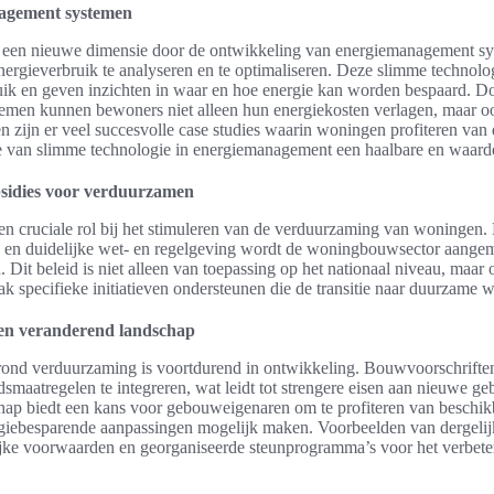
nagement systemen
t een nieuwe dimensie door de ontwikkeling van energiemanagement s
nergieverbruik te analyseren en te optimaliseren. Deze slimme technol
uik en geven inzichten in waar en hoe energie kan worden bespaard. Do
men kunnen bewoners niet alleen hun energiekosten verlagen, maar oo
n zijn er veel succesvolle case studies waarin woningen profiteren van
ie van slimme technologie in energiemanagement een haalbare en waardev
bsidies voor verduurzamen
een cruciale rol bij het stimuleren van de verduurzaming van woningen
 en duidelijke wet- en regelgeving wordt de woningbouwsector aangem
 Dit beleid is niet alleen van toepassing op het nationaal niveau, maar
ak specifieke initiatieven ondersteunen die de transitie naar duurzame
Een veranderend landschap
rond verduurzaming is voortdurend in ontwikkeling. Bouwvoorschrift
maatregelen te integreren, wat leidt tot strengere eisen aan nieuwe g
hap biedt een kans voor gebouweigenaren om te profiteren van beschik
giebesparende aanpassingen mogelijk maken. Voorbeelden van dergelijk
ijke voorwaarden en georganiseerde steunprogramma’s voor het verbete