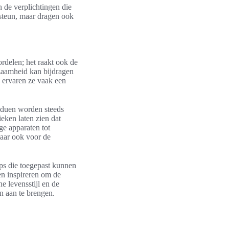
n de verplichtingen die
 steun, maar dragen ook
rdelen; het raakt ook de
rzaamheid kan bijdragen
, ervaren ze vaak een
viduen worden steeds
eken laten zien dat
ge apparaten tot
maar ook voor de
ips die toegepast kunnen
n inspireren om de
 levensstijl en de
n aan te brengen.