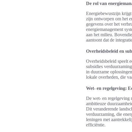
De rol van energiema
Energiebewustzijn krijg
zijn ontworpen om het e
gegevens over het verbr
energiemanagement syste
aan het milieu. Bovendie
aantoont dat de integrat
Overheidsbeleid en su
Overheidsbeleid speelt 
subsidies verduurzaming
in duurzame oplossingen.
lokale overheden, die va
Wet- en regelgeving: 
De wet- en regelgeving 
ambitieuze duurzaamheids
Dit veranderende landsc
verduurzaming, die ener
leningen met aantrekkel
efficiëntie.