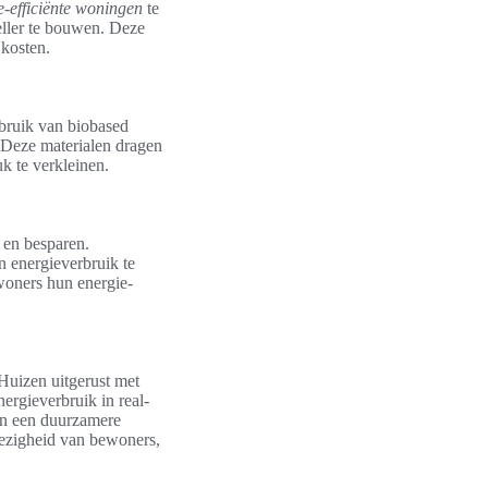
e-efficiënte woningen
te
eller te bouwen. Deze
 kosten.
ebruik van biobased
. Deze materialen dragen
k te verkleinen.
 en besparen.
n energieverbruik te
woners hun energie-
Huizen uitgerust met
ergieverbruik in real-
aan een duurzamere
wezigheid van bewoners,