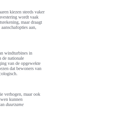
aren kiezen steeds vaker
investering wordt vaak
itsrekening, maar draagt
n aanschafopties aan,
an windturbines in
n de nationale
jging van de opgewekte
ewezen dat bewoners van
cologisch.
ntie verhogen, maar ook
ouwen kunnen
 van
duurzame