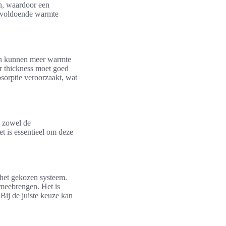
en, waardoor een
ie voldoende warmte
ren kunnen meer warmte
r thickness moet goed
bsorptie veroorzaakt, wat
t zowel de
t is essentieel om deze
 het gekozen systeem.
 meebrengen. Het is
 Bij de juiste keuze kan