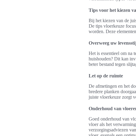
Tips voor het kiezen va
Bij het kiezen van de ju
De tips vloerkeuze focus
worden. Deze elementen 
Overweeg uw levensstij
Het is essentieel om na 
huishouden? Dit kan inv
beter bestand tegen slijt
Let op de ruimte
De afmetingen en het doel
bredere planken doorgaan
juiste vloerkeuze zorgt v
Onderhoud van vloere
Goed onderhoud van vloe
vloer als het verwarmin
verzorgingsadviezen van 
vloer, evenals een opti