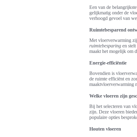
Een van de belangrijkst
gelijkmatig onder de vloe
verhoogd gevoel van wel
Ruimtebesparend ont
Met vloerverwarming zij
ruimtebesparing
en stelt
maakt het mogelijk om de
Energie-efficiëntie
Bovendien is vloerverw
de ruimte efficiënt en zo
maaktvloerverwarming nie
Welke vloeren zijn ge
Bij het selecteren van vl
zijn. Deze vloeren bied
populaire opties besprok
Houten vloeren