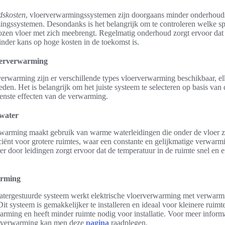
dskosten
, vloerverwarmingssystemen zijn doorgaans minder onderhoudsi
ingssystemen. Desondanks is het belangrijk om te controleren welke sp
zen vloer met zich meebrengt. Regelmatig onderhoud zorgt ervoor dat h
minder kans op hoge kosten in de toekomst is.
loerverwarming
verwarming zijn er verschillende types vloerverwarming beschikbaar, e
den. Het is belangrijk om het juiste systeem te selecteren op basis van
enste effecten van de verwarming.
water
warming maakt gebruik van warme waterleidingen die onder de vloer zij
iciënt voor grotere ruimtes, waar een constante en gelijkmatige verwarm
r door leidingen zorgt ervoor dat de temperatuur in de ruimte snel en 
arming
 watergestuurde systeem werkt elektrische vloerverwarming met verwarm
it systeem is gemakkelijker te installeren en ideaal voor kleinere ruimt
arming en heeft minder ruimte nodig voor installatie. Voor meer inform
oerverwarming kan men deze
pagina
raadplegen.