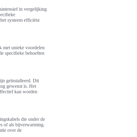
ntensief in vergelijking
ecifieke
et systeem efficiënt
lk met unieke voordelen
 de specifieke behoeften
n geïnstalleerd. Dit
ing gewenst is. Het
effectief kan worden
ingskabels die onder de
es of als bijverwarming.
atie over de