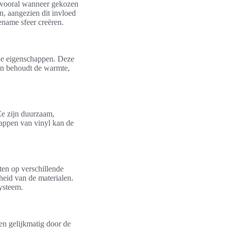
, vooral wanneer gekozen
n, aangezien dit invloed
name sfeer creëren.
nde eigenschappen. Deze
en behoudt de warmte,
Ze zijn duurzaam,
happen van vinyl kan de
tten op verschillende
heid van de materialen.
ysteem.
en gelijkmatig door de