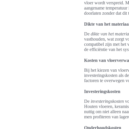
vloer wordt verspreid. M
aangename temperatuur in
doorlaten zonder dat dit
Dikte van het materiaa
De
dikte van het materia
vasthouden, wat zorgt vo
compatibel zijn met het 
de efficiëntie van het s
Kosten van vloerverwa
Bij het kiezen van vloer
investeringskosten als d
factoren te overwegen v
Investeringskosten
De
investeringskosten
vo
Houten vloeren, keramisc
nuttig om niet alleen naa
men profiteren van lage
Onderhoudskosten