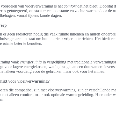
e voordelen van vloerverwarming is het
comfort
dat het biedt. Doordat
r is geïntegreerd, ontstaat er een constante en zachte warmte door de rui
behagen, vooral tijdens koude dagen.
werp
n er geen radiatoren nodig die vaak ruimte innemen en muren onderbre
 huiseigenaren in staat om hun interieur vrijer in te richten. Het biedt e
 ruimte beter te benutten.
arming vaak
energiezuinig
in vergelijking met traditionele verwarming
rgt voor lagere energiekosten, wat bijdraagt aan een duurzamere levensst
t alleen voordelig voor de gebruiker, maar ook voor het milieu.
schikt voor vloerverwarming?
oeren die compatibel zijn met vloerverwarming, zijn er verschillende ma
en niet alleen comfort, maar ook optimale warmtegeleiding. Hieronder 
en.