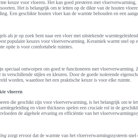
arme keuze voor vloeren. Het kan goed presteren met vloerverwarming
soorten. Het is belangrijk om te letten op de dikte van de houten vloere
ding. Een geschikte houten vloer kan de warmte behouden en een aange
gels als je op zoek bent naar een vloer met uitstekende warmtegeleide
meest populaire keuzes voor vloerverwarming. Keramiek warmt snel op 
te optie is voor comfortabele ruimtes.
jn speciaal ontworpen om goed te functioneren met vloerverwarming. 
r in verschillende stijlen en kleuren. Door de goede isolerende eigensc
eld worden, waardoor het een praktische keuze is voor elke ruimte.
te vloeren
oeren die geschikt zijn voor vloerverwarming, is het belangrijk om te le
tegeleiding en vloer thickness spelen een cruciale rol in de geschikt
vloeden de algehele ervaring en efficiëntie van het vloerverwarmingss
ing
zorgt ervoor dat de warmte van het vloerverwarmingssysteem snel 