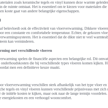
aterialen zoals keramische tegels en vinyl kunnen deze warmte geleid
 de ruimte ontstaat. Het is essentieel om te kiezen voor materialen d
 ten koste gaat van andere belangrijke eigenschappen.
l
al
beïnvloedt ook de effectiviteit van vloerverwarming. Dikkere vloe
or een constante en comfortabele temperatuur. Echter, de gekozen vloe
verwarmingssysteem. Het is essentieel dat de dikte niet te veel warmtea
ysteem kan verminderen.
rming met verschillende vloeren
verwarming spelen de financiële aspecten een belangrijke rol. Dit omva
e onderhoudskosten die bij verschillende types vloeren komen kijken. He
oordat men een definitieve keuze maakt.
or vloerverwarming verschillen sterk afhankelijk van het type vloer en
he tegels en vinyl vloeren kunnen verschillende prijsniveaus met zich
r de initiële kosten te kijken, maar ook naar de lange termijn voordelen.
re energiekosten en een verhoogd wooncomfort.