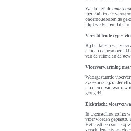
Wat betreft de
onderhou
met traditionele verwarm
onderhoudseisen de geko
blijft werken en dat er 
Verschillende types v
Bij het kiezen van vloer
en toepassingsmogelijkhe
van de ruimte en de gew
Vloerverwarming met 
Watergestuurde vloerver
systeem is bijzonder eff
circuleren van warm wate
geregeld.
Elektrische vloerverw
In tegenstelling tot het
vloer worden geplaatst. D
Het biedt een snelle opw
verschillende types vl