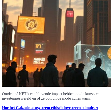
Ontdek of NFT’s een blijvende impact hebben op de kunst- en
investeringswereld en of ze ooit uit de mode zullen gaan.
Hoe het Caizcoin-ecosysteem ethisch investeren stimuleert