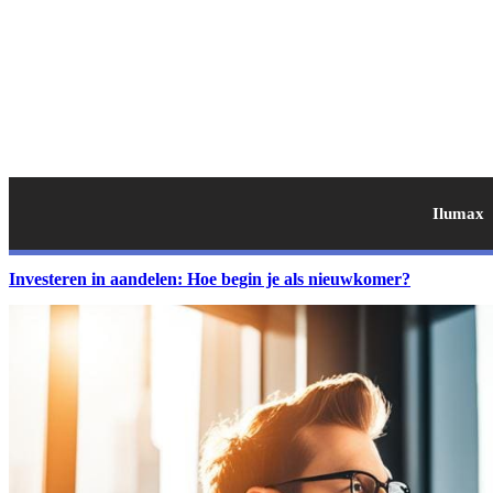
Ilumax
Investeren in aandelen: Hoe begin je als nieuwkomer?