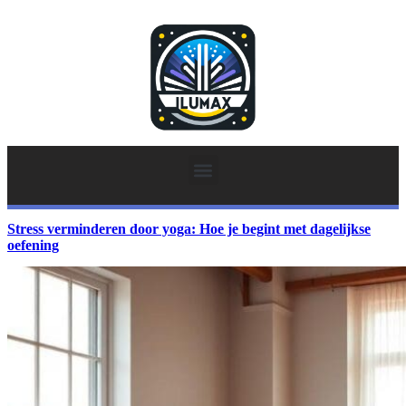
Stress verminderen door yoga: Hoe je begint met dagelijkse
oefening