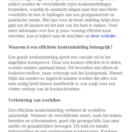
artikel worden de verschillende types keukenindelingen
besproken, waarbij de aandacht uitgaat naar hun specifieke
voordelen en hoe ze bijdragen aan een georganiseerde en
praktische ruimte. Met tips voor de beste indeling helpt deze
gids om de keuken tot het hart van het huis te maken. Voor
meer informatie over hoe je jouw woning efficiënt kunt
inrichten, kun je kijken naar de inzichten op
deze website
.
Waarom is een efficiënte keukenindeling belangrijk?
Een goede keukenindeling speelt een cruciale rol in het
dagelijkse kookproces. Door een keuken efficiënt in te delen,
worden ruimtes optimaal benut. Dit bevordert niet alleen de
keukenworkflow, maar verhoogt ook het kookgemak. Hieruit
blijkt dat ruimtes zo ingericht kunnen worden dat alles wat
men nodig heeft binnen handbereik is, wat zorgt voor een
vlotter verloop van de kookactiviteiten.
Verbetering van workflow
Een efficiënte keukenindeling verbetert de workflow
aanzienlijk. Wanneer de verschillende zones, zoals het koken,
bereiden en schoonmaken, goed zijn gerangschikt, kan men
sneller en gemakkelijker bewegen. Dit leidt tot minder
tijdverspilling en een aangenamere kookervaring. Keukens